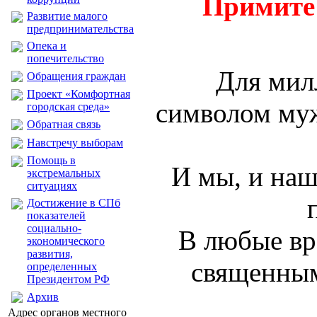
Примите 
Развитие малого
предпринимательства
Опека и
попечительство
Для мил
Обращения граждан
Проект «Комфортная
символом муж
городская среда»
Обратная связь
Навстречу выборам
Помощь в
И мы, и наш
экстремальных
ситуациях
Достижение в СПб
показателей
социально-
В любые вр
экономического
развития,
священным
определенных
Президентом РФ
Архив
Адрес органов местного