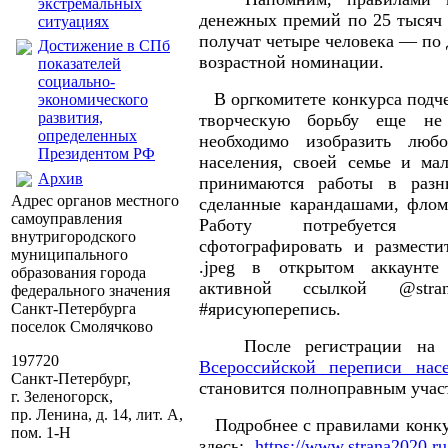
экстремальных
денежных премий по 25 тысяч 
ситуациях
получат четыре человека — по 
Достижение в СПб
возрастной номинации.
показателей
социально-
В оргкомитете конкурса подче
экономического
развития,
творческую борьбу еще не
определенных
необходимо изобразить лю
Президентом РФ
населения, своей семье и ма
Архив
принимаются работы в разн
Адрес органов местного
сделанные карандашами, флом
самоуправления
Работу потребуется о
внутригородского
сфотографировать и размести
муниципального
.jpeg в открытом аккаунте 
образования города
активной ссылкой @str
федерального значения
#ярисуюперепись.
Санкт-Петербурга
поселок Смолячково
После регистрации н
197720
Всероссийской переписи нас
Санкт-Петербург,
становится полноправным учас
г. Зеленогорск,
пр. Ленина, д. 14, лит. А,
Подробнее с правилами конку
пом. 1-Н
здесь:
https://www.strana2020.ru