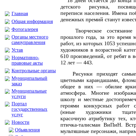
18 дней остается до конца п
детского рисунка, посвящ
переписи населения. Имена по
Главная
денежных премий станут извест
Общая информация
Фотогалерея
Творческое состязание с
прошлого года, за это время 
Органы местного
самоуправления
работ, из которых 1053 успеш
художников в возрастной кате
Устав
610 произведений, от ребят в 
Нормативно-
12 лет — 443.
правовые акты
Контрольные органы
Рисунки приходят самые 
Муниципальный
цветными карандашами, флома
заказ
общее в них — обилие ярки
Муниципальные
атмосфера. Многие изображ
услуги
школу и местные достопримеч
Портал
героями конкурсных работ с
государственных
(юные художники тщате
услуг
красочную атрибутику тех, кт
Новости
птичка-талисман ВиПиН. Встр
Обьявления
мультяшные персонажи, наприм