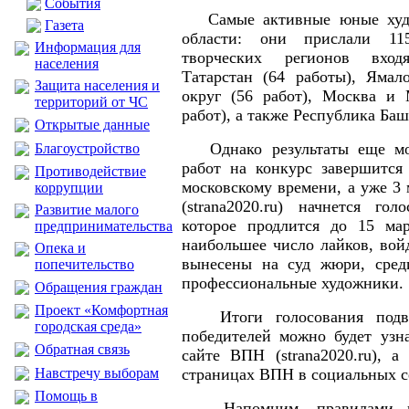
События
Самые активные юные худо
Газета
области: они прислали 11
Информация для
творческих регионов вход
населения
Татарстан (64 работы), Ямал
Защита населения и
округ (56 работ), Москва и 
территорий от ЧС
работ), а также Республика Баш
Открытые данные
Однако результаты еще мог
Благоустройство
работ на конкурс завершится
Противодействие
московскому времени, а уже 3 
коррупции
(strana2020.ru) начнется гол
Развитие малого
которое продлится до 15 мар
предпринимательства
наибольшее число лайков, вой
Опека и
вынесены на суд жюри, среди
попечительство
профессиональные художники.
Обращения граждан
Проект «Комфортная
Итоги голосования подве
городская среда»
победителей можно будет узн
Обратная связь
сайте ВПН (strana2020.ru), 
Навстречу выборам
страницах ВПН в социальных с
Помощь в
Напомним, правилами пре