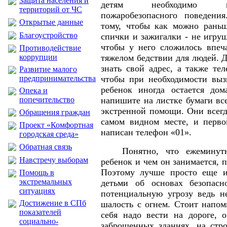
Защита населения и
детям необходимо п
территорий от ЧС
пожаробезопасного поведени
Открытые данные
тому, чтобы как можно раньш
Благоустройство
спички и зажигалки - не игруш
чтобы у него сложилось впеч
Противодействие
коррупции
тяжелом бедствии для людей. 
знать свой адрес, а также те
Развитие малого
предпринимательства
чтобы при необходимости выз
ребенок иногда остается дом
Опека и
попечительство
напишите на листке бумаги вс
экстренной помощи. Они всегд
Обращения граждан
самом видном месте, и перво
Проект «Комфортная
написан телефон «01».
городская среда»
Обратная связь
Понятно, что ежеминутно 
Навстречу выборам
ребенок и чем он занимается, 
Поэтому лучше просто еще и
Помощь в
экстремальных
детьми об основах безопасно
ситуациях
потенциальную угрозу ведь н
Достижение в СПб
шалость с огнем. Стоит напом
показателей
себя надо вести на дороге, 
социально-
заброшенных зданиях, на стр