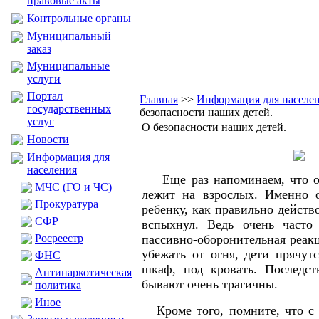
правовые акты
Контрольные органы
Муниципальный
заказ
Муниципальные
услуги
Портал
Главная
>>
Информация для населе
государственных
безопасности наших детей.
услуг
О безопасности наших детей.
Новости
Информация для
населения
Еще раз напоминаем, что отв
МЧС (ГО и ЧС)
лежит на взрослых. Именно о
Прокуратура
ребенку, как правильно действ
CФР
вспыхнул. Ведь очень часто 
Росреестр
пассивно-оборонительная реакц
убежать от огня, дети прячутс
ФНС
шкаф, под кровать. Последст
Антинаркотическая
бывают очень трагичны.
политика
Иное
Кроме того, помните, что с с