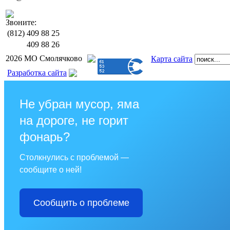
Звоните:
(812)
409 88 25
409 88 26
2026 МО Смолячково
Карта сайта
Разработка сайта
Не убран мусор, яма
на дороге, не горит
фонарь?
Столкнулись с проблемой —
сообщите о ней!
Сообщить о проблеме