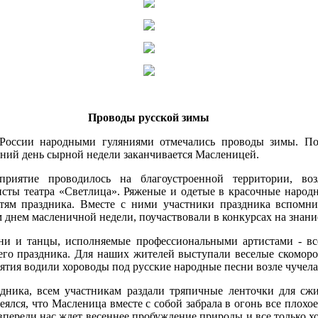
Проводы русской зимы
 России народными гуляниями отмечались проводы зимы. По
ний день сырной недели заканчивается Масленицей.
приятие проводилось на благоустроенной территории, воз
исты театра «Светлица». Ряженые и одетые в красочные народ
стям праздника. Вместе с ними участники праздника вспомни
 днем масленичной недели, поучаствовали в конкурсах на знани
ни и танцы, исполняемые профессиональными артистами - все
го праздника. Для наших жителей выступали веселые скоморо
ятия водили хороводы под русские народные песни возле чучел
дника, всем участникам раздали тряпичные ленточки для сж
еялся, что Масленица вместе с собой забрала в огонь все плохое
впереди нас ждет весеннее пробуждение природы и все только х