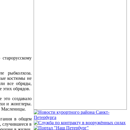
 старорусскому
ле рыбколхоза.
ные костюмы не
ли все обряды,
е этих обрядов.
 это создавало
хи и жонглеры.
а Масленицы.
игания в общем
, случившееся в
орошее в жизни.