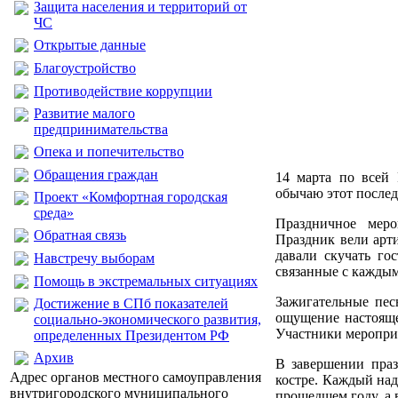
Защита населения и территорий от
ЧС
Открытые данные
Благоустройство
Противодействие коррупции
Развитие малого
предпринимательства
Опека и попечительство
Обращения граждан
14 марта по всей
обычаю этот послед
Проект «Комфортная городская
среда»
Праздничное меро
Обратная связь
Праздник вели арт
давали скучать го
Навстречу выборам
связанные с каждым
Помощь в экстремальных ситуациях
Зажигательные пес
Достижение в СПб показателей
ощущение настояще
социально-экономического развития,
Участники меропри
определенных Президентом РФ
Архив
В завершении праз
Адрес органов местного самоуправления
костре. Каждый над
внутригородского муниципального
прошедшем году, а 