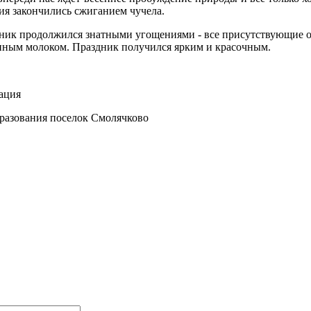
я закончились сжиганием чучела.
дник продолжился знатными угощениями - все присутствующие 
нным молоком. Праздник получился ярким и красочным.
ация
разования поселок Смолячково