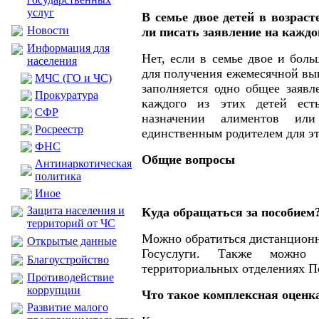
услуг
В семье двое детей в возраст
Новости
ли писать заявление на каждо
Информация для
Нет, если в семье двое и боль
населения
для получения ежемесячной вы
МЧС (ГО и ЧС)
заполняется одно общее заявл
Прокуратура
каждого из этих детей ест
CФР
назначении алиментов или
Росреестр
единственным родителем для эт
ФНС
Общие вопросы
Антинаркотическая
политика
Иное
Защита населения и
Куда обращаться за пособием
территорий от ЧС
Можно обратиться дистанционн
Открытые данные
Госуслуги. Также можно 
Благоустройство
территориальных отделениях П
Противодействие
коррупции
Что такое комплексная оценк
Развитие малого