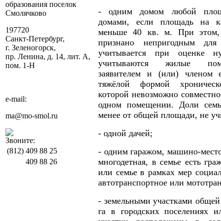
образования поселок
- одним домом любой площ
Смолячково
домами, если площадь на к
197720
меньше 40 кв. м. При этом
Санкт-Петербург,
признано непригодным для
г. Зеленогорск,
учитывается при оценке н
пр. Ленина, д. 14, лит. А,
учитываются жилые пом
пом. 1-Н
заявителем и (или) членом 
тяжёлой формой хроническ
которой невозможно совместно
e-mail:
одном помещении. Доли семь
менее от общей площади, не у
ma@mo-smol.ru
- одной дачей;
Звоните:
(812)
409 88 25
- одним гаражом, машино-место
многодетная, в семье есть гр
409 88 26
или семье в рамках мер социа
автотранспортное или мототран
- земельными участками общей
га в городских поселениях и