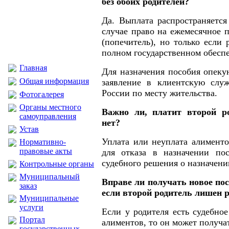
без обоих родителей?
Да. Выплата распространяется
случае право на ежемесячное 
(попечитель), но только если 
полном государственном обесп
Главная
Для назначения пособия опеку
Общая информация
заявление в клиентскую слу
России по месту жительства.
Фотогалерея
Органы местного
Важно ли, платит второй р
самоуправления
нет?
Устав
Уплата или неуплата алименто
Нормативно-
правовые акты
для отказа в назначении по
судебного решения о назначени
Контрольные органы
Муниципальный
Вправе ли получать новое пос
заказ
если второй родитель лишен 
Муниципальные
услуги
Если у родителя есть судебно
Портал
алиментов, то он может получа
государственных