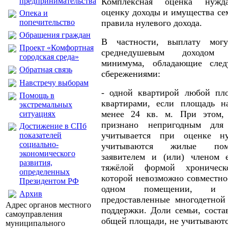
предпринимательства
Комплексная оценка нужда
оценку доходы и имущества се
Опека и
попечительство
правила нулевого дохода.
Обращения граждан
В частности, выплату мог
Проект «Комфортная
среднедушевым доходом
городская среда»
минимума, обладающие сле
Обратная связь
сбережениями:
Навстречу выборам
- одной квартирой любой пл
Помощь в
квартирами, если площадь н
экстремальных
менее 24 кв. м. При этом,
ситуациях
признано непригодным для
Достижение в СПб
учитывается при оценке н
показателей
социально-
учитываются жилые пом
экономического
заявителем и (или) членом 
развития,
тяжёлой формой хроническ
определенных
которой невозможно совместно
Президентом РФ
одном помещении, и 
Архив
предоставленные многодетной
Адрес органов местного
поддержки. Доли семьи, соста
самоуправления
общей площади, не учитываютс
муниципального