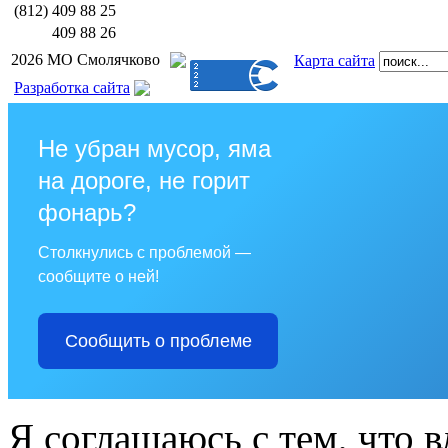
(812)
409 88 25
409 88 26
2026 МО Смолячково
Карта сайта
Разработка сайта
Не убран мусор, яма
на дороге, не горит
фонарь?
Столкнулись с проблемой —
сообщите о ней!
Сообщить о проблеме
Я соглашаюсь с тем, что в