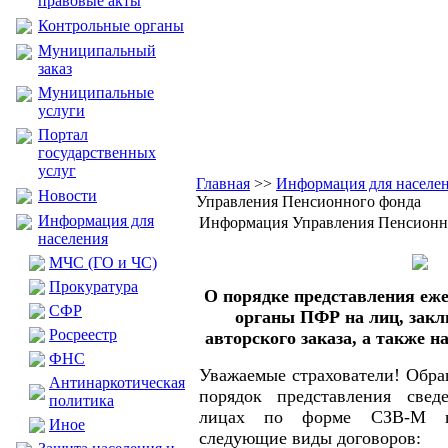
правовые акты
Контрольные органы
Муниципальный
заказ
Муниципальные
услуги
Портал
государственных
услуг
Главная
>>
Информация для населе
Новости
Управления Пенсионного фонда
Информация для
Информация Управления Пенсионн
населения
МЧС (ГО и ЧС)
Прокуратура
О порядке представления еже
CФР
органы ПФР на лиц, зак
Росреестр
авторского заказа, а также н
ФНС
Уважаемые страхователи! Обр
Антинаркотическая
порядок представления свед
политика
лицах по форме СЗВ-М н
Иное
следующие виды договоров: