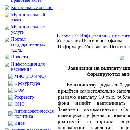
правовые акты
Контрольные органы
Муниципальный
заказ
Муниципальные
услуги
Главная
>>
Информация для населе
Портал
Управления Пенсионного фонда
государственных
Информация Управления Пенсионн
услуг
Новости
Информация для
Заявления на выплату шк
населения
формируются авт
МЧС (ГО и ЧС)
Прокуратура
Большинству родителей дет
CФР
придётся самостоятельно запол
разовую выплату 10 тыс. рубл
Росреестр
фонд начнёт выплачивать 
ФНС
Заявления автоматически сф
Антинаркотическая
имеющимся у фонда, и появляю
политика
родителей на портале Госу
Иное
оформление заявления, роди