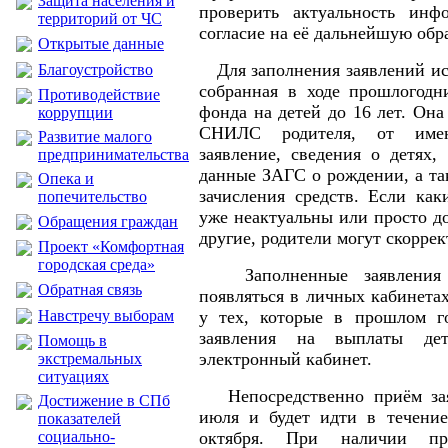
Защита населения и
проверить актуальность инф
территорий от ЧС
согласие на её дальнейшую обр
Открытые данные
Для заполнения заявлений ис
Благоустройство
собранная в ходе прошлогодн
Противодействие
фонда на детей до 16 лет. Он
коррупции
СНИЛС родителя, от имен
Развитие малого
заявление, сведения о детях
предпринимательства
данные ЗАГС о рождении, а та
Опека и
зачисления средств. Если как
попечительство
уже неактуальны или просто д
Обращения граждан
другие, родители могут скорре
Проект «Комфортная
городская среда»
Заполненные заявления 
Обратная связь
появляться в личных кабинетах
Навстречу выборам
у тех, которые в прошлом г
заявления на выплаты де
Помощь в
электронный кабинет.
экстремальных
ситуациях
Непосредственно приём зая
Достижение в СПб
июля и будет идти в течение
показателей
социально-
октября. При наличии пр