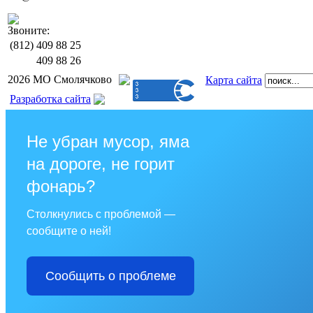
Звоните:
(812)
409 88 25
409 88 26
2026 МО Смолячково
Карта сайта
Разработка сайта
Не убран мусор, яма
на дороге, не горит
фонарь?
Столкнулись с проблемой —
сообщите о ней!
Сообщить о проблеме