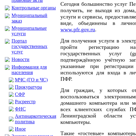
правовые акты
Сегодня большинство услуг П
Контрольные органы
получить, не выходя из дома,
Муниципальный
услуги и сервисы, предоставл
заказ
виде, объединены в лично
Муниципальные
www.pfr.gov.ru
.
услуги
Для получения услуги в элект
Портал
государственных
пройти регистрацию н
услуг
государственных услуг (
g
подтверждённую учётную за
Новости
указанные при регистрации
Информация для
используются для входа в ли
населения
ПФР.
МЧС (ГО и ЧС)
Прокуратура
Для граждан, у которых от
CФР
воспользоваться электронн
Росреестр
домашнего компьютера или мо
всех клиентских службах П
ФНС
Ленинградской области ус
Антинаркотическая
компьютеры.
политика
Иное
Такие «гостевые» компьютер