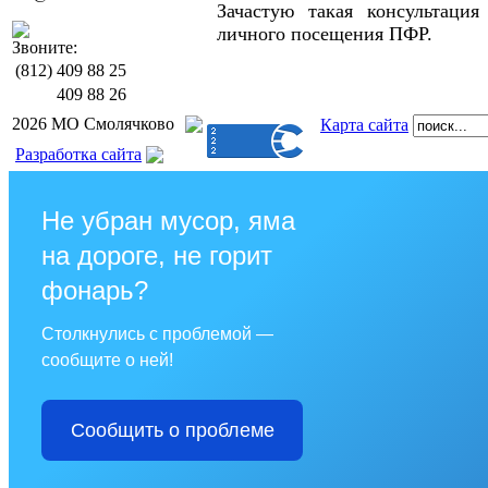
Зачастую такая консультация
личного посещения ПФР.
Звоните:
(812)
409 88 25
409 88 26
2026 МО Смолячково
Карта сайта
Разработка сайта
Не убран мусор, яма
на дороге, не горит
фонарь?
Столкнулись с проблемой —
сообщите о ней!
Сообщить о проблеме