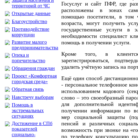
Защита населения и
Госуслуг и сайт ПФР, где ра
территорий от ЧС
расположены в зонах сам
Открытые данные
помощью посетители, в том 
Благоустройство
возраста, могут получить ус
государственные услуги в 
Противодействие
коррупции
необходимости специалист кл
помощь в получении услуги.
Развитие малого
предпринимательства
Кроме того, в клиентс
Опека и
зарегистрироваться, подтвер
попечительство
удалить учётную запись на порт
Обращения граждан
Проект «Комфортная
Ещё один способ дистанционно
городская среда»
- персональное телефонное кон
Обратная связь
использованием кодового (сек
слово – это своеобразный паро
Навстречу выборам
для дополнительной иденти
Помощь в
получении информации по во
экстремальных
ситуациях
мер социальной защиты (под
пенсий и различных социал
Достижение в СПб
показателей
возможность при звонке на «г
социально-
по телефону консультацию по