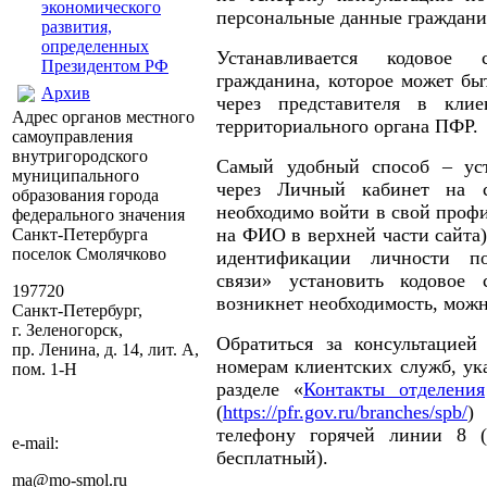
экономического
персональные данные граждани
развития,
определенных
Устанавливается кодовое
Президентом РФ
гражданина, которое может бы
Архив
через представителя в кли
Адрес органов местного
территориального органа ПФР.
самоуправления
внутригородского
Самый удобный способ – уст
муниципального
через Личный кабинет на 
образования города
необходимо войти в свой профи
федерального значения
на ФИО в верхней части сайта)
Санкт-Петербурга
поселок Смолячково
идентификации личности по
связи» установить кодовое 
197720
возникнет необходимость, можн
Санкт-Петербург,
г. Зеленогорск,
Обратиться за консультацие
пр. Ленина, д. 14, лит. А,
номерам клиентских служб, ук
пом. 1-Н
разделе «
Контакты отделения
(
https://pfr.gov.ru/branches/spb/
)
телефону горячей линии 8 (8
e-mail:
бесплатный).
ma@mo-smol.ru