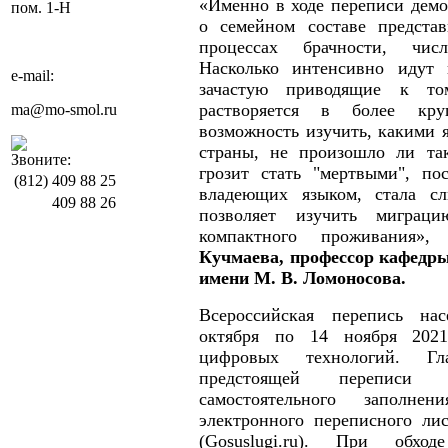
«Именно в ходе переписи дем
пом. 1-Н
о семейном составе представ
процессах брачности, чис
Насколько интенсивно идут 
e-mail:
зачастую приводящие к то
растворяется в более кру
ma@mo-smol.ru
возможность изучить, какими 
страны, не произошло ли так
Звоните:
грозит стать "мертвыми", по
(812)
409 88 25
владеющих языком, стала с
409 88 26
позволяет изучить миграц
компактного проживания
Кучмаева, профессор кафедр
имени М. В. Ломоносова.
Всероссийская перепись на
октября по 14 ноября 202
цифровых технологий. Гл
предстоящей переписи 
самостоятельного заполне
электронного переписного лис
(Gosuslugi.ru). При обх