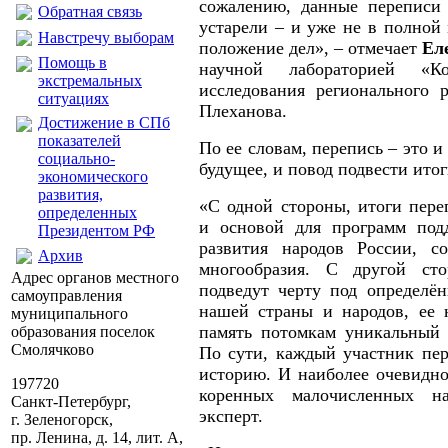
сожалению, данные переписи 
Обратная связь
устарели – и уже не в полной
Навстречу выборам
положение дел», – отмечает
Ел
Помощь в
научной лабораторией «Ко
экстремальных
исследования регионального 
ситуациях
Плеханова.
Достижение в СПб
показателей
По ее словам, перепись – это и
социально-
будущее, и повод подвести итог
экономического
развития,
«С одной стороны, итоги пере
определенных
и основой для программ подд
Президентом РФ
развития народов России, со
Архив
многообразия. С другой ст
Адрес органов местного
подведут черту под определё
самоуправления
нашей страны и народов, ее 
муниципального
память потомкам уникальный 
образования поселок
Смолячково
По сути, каждый участник пер
историю. И наиболее очевидно
197720
коренных малочисленных на
Санкт-Петербург,
эксперт.
г. Зеленогорск,
пр. Ленина, д. 14, лит. А,