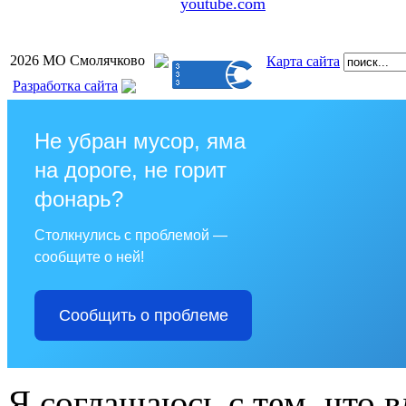
youtube.com
2026 МО Смолячково
Карта сайта
Разработка сайта
Не убран мусор, яма
на дороге, не горит
фонарь?
Столкнулись с проблемой —
сообщите о ней!
Сообщить о проблеме
Я соглашаюсь с тем, что в