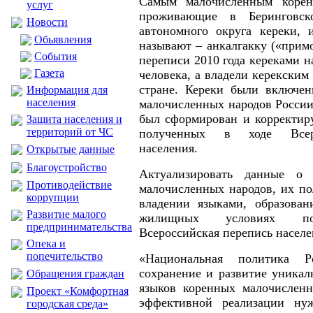
Самым малочисленным корен
услуг
проживающие в Беринговск
Новости
автономного округа кереки, 
Обьявления
называют – анкалгакку («прим
События
переписи 2010 года кереками н
Газета
человека, а владели керекским
стране. Кереки были включен
Информация для
населения
малочисленных народов России 
был сформирован и корректиру
Защита населения и
территорий от ЧС
полученных в ходе Всеро
населения.
Открытые данные
Благоустройство
Актуализировать данные о 
Противодействие
малочисленных народов, их по
коррупции
владении языками, образован
Развитие малого
жилищных условиях поз
предпринимательства
Всероссийская перепись населе
Опека и
попечительство
«Национальная политика Р
сохранение и развитие уникал
Обращения граждан
языков коренных малочисленн
Проект «Комфортная
эффективной реализации н
городская среда»