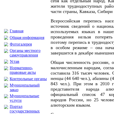
себя как отдельный народ. Ка
жители труднодоступных райо
части страны, Кавказа, Сибири
Всероссийская перепись нас
источник сведений о национа
Главная
используемых языках в наше
проведения нельзя потерят
Общая информация
поэтому перепись в труднодос
Фотогалерея
в особом режиме – она нача
Органы местного
завершится в декабре нынешнег
самоуправления
Устав
Общая численность россиян, 
малочисленным народам, согла
Нормативно-
правовые акты
составила 316 тысяч человек.
ненцы (44 640 чел.), абазины (
Контрольные органы
843 чел.). При этом в 2010 
Муниципальный
представителя народа ал
заказ
официальный список 47 ко
Муниципальные
народов России, но 25 челове
услуги
алюторским языком.
Портал
государственных