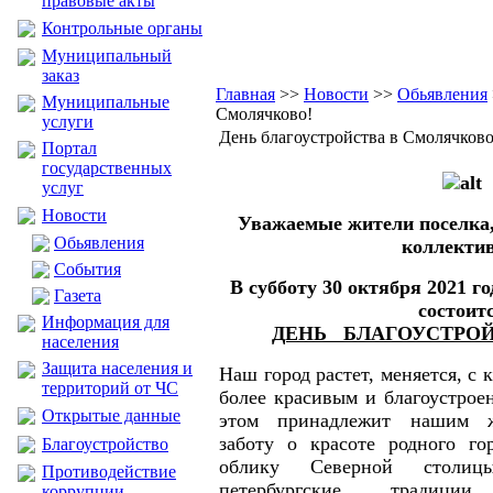
правовые акты
Контрольные органы
Муниципальный
заказ
Главная
>>
Новости
>>
Обьявления
Муниципальные
Смолячково!
услуги
День благоустройства в Смолячково
Портал
государственных
услуг
Новости
Уважаемые жители поселка,
Обьявления
коллектив
События
В субботу 30 октября 2021 г
Газета
состоит
Информация для
ДЕНЬ БЛАГОУСТРО
населения
Защита населения и
Наш город растет, меняется, с
территорий от ЧС
более красивым и благоустрое
Открытые данные
этом принадлежит нашим ж
заботу о красоте родного го
Благоустройство
облику Северной столиц
Противодействие
петербургские традици
коррупции