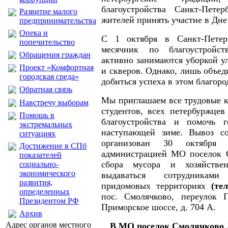
благоустройства Санкт-Петер
Развитие малого
жителей принять участие в Дне 
предпринимательства
Опека и
С 1 октября в Санкт-Петер
попечительство
месячник по благоустройст
Обращения граждан
активно занимаются уборкой ул
Проект «Комфортная
и скверов. Однако, лишь объе
городская среда»
добиться успеха в этом благоро
Обратная связь
Мы приглашаем все трудовые к
Навстречу выборам
студентов, всех петербуржцев
Помощь в
благоустройства и помочь г
экстремальных
наступающей зиме. Вывоз со
ситуациях
организован 30 октября
Достижение в СПб
администрацией МО поселок 
показателей
сбора мусора и хозяйстве
социально-
экономического
выдаваться сотрудникам
развития,
придомовых территориях
(тел
определенных
пос. Смолячково, переулок П
Президентом РФ
Приморское шоссе, д. 704 А.
Архив
Адрес органов местного
В МО поселок Смолячково Д