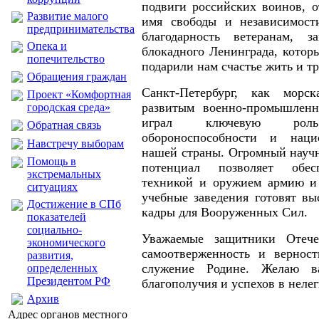
подвиги российских воинов, 
Развитие малого
имя свободы и независимост
предпринимательства
благодарность ветеранам, 
Опека и
блокадного Ленинграда, котор
попечительство
подарили нам счастье жить и тр
Обращения граждан
Санкт-Петербург, как морс
Проект «Комфортная
развитым военно-промышленн
городская среда»
играл ключевую рол
Обратная связь
обороноспособности и наци
Навстречу выборам
нашей страны. Огромный науч
Помощь в
потенциал позволяет обес
экстремальных
техникой и оружием армию и
ситуациях
учебные заведения готовят в
Достижение в СПб
кадры для Вооруженных Сил.
показателей
социально-
Уважаемые защитники Отече
экономического
самоотверженность и верность
развития,
служение Родине. Желаю ва
определенных
Президентом РФ
благополучия и успехов в неле
Архив
Адрес органов местного