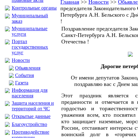
правовые акты
Главная
>>
Новости
>>
Обьявле
Контрольные органы
председателя Законодательного
Петербурга А.Н. Бельского с Д
Муниципальный
!
заказ
Поздравление председателя За
Муниципальные
услуги
Санкт-Петербурга А.Н. Бельско
Отечества !
Портал
государственных
услуг
Новости
Дорогие петер
Обьявления
События
От имени депутатов Законо
Газета
поздравляю вас с Днем за
Информация для
Этот праздник является 
населения
преданности и отмечается в 
Защита населения и
гордостью и торжественно
территорий от ЧС
уважения всем, кто посвятил
Открытые данные
кто защищает наземные, морс
Благоустройство
России, отстаивает интересы 
Противодействие
воинский долг в «горячих
коррупции