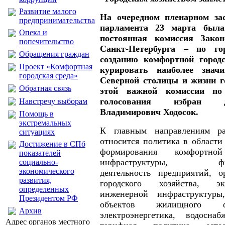
Развитие малого
На очередном пленарном зас
предпринимательства
парламента 23 марта была
Опека и
постоянная комиссия Закон
попечительство
Санкт-Петербурга – по го
Обращения граждан
созданию комфортной город
Проект «Комфортная
курировать наиболее знач
городская среда»
Северной столицы и жизни г
Обратная связь
этой важной комиссии по 
голосования избран д
Навстречу выборам
Владимирович Ходосок.
Помощь в
экстремальных
К главным направлениям р
ситуациях
относится политика в области
Достижение в СПб
формирования комфортно
показателей
инфраструктуры, финан
социально-
экономического
деятельность предприятий, о
развития,
городского хозяйства, эк
определенных
инженерной инфраструктуры
Президентом РФ
объектов жилищного 
Архив
электроэнергетика, водосна
Адрес органов местного