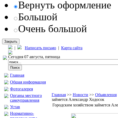
Вернуть оформление
Большой
Очень большой
Закрыть
|
Написать письмо
|
Карта сайта
Сегодня 07 августа, пятница
Главная
Общая информация
Фотогалерея
Главная
>>
Новости
>>
Обьявления
Органы местного
займется Александр Ходосок
самоуправления
Городским хозяйством займется Ал
Устав
Нормативно-