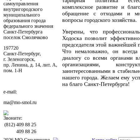
тарифная политика естес
самоуправления
комплексное развитие и благо
внутригородского
обращение с отходами и мн
муниципального
вопросы городского хозяйства.
образования города
федерального значения
Уверены, что профессионал
Санкт-Петербурга
поселок Смолячково
Ходоска позволит эффективно
председателя этой важнейшей 
197720
Что немаловажно, он всегда
Санкт-Петербург,
диалогу со всеми органами в
г. Зеленогорск,
организациями, констру
пр. Ленина, д. 14, лит. А,
пом. 1-Н
заинтересованными в стабильн
нашего города. Желаем ему ус
на благо Санкт-Петербурга!
e-mail:
ma@mo-smol.ru
Звоните:
(812)
409 88 25
409 88 26
2026 МО Смолячково