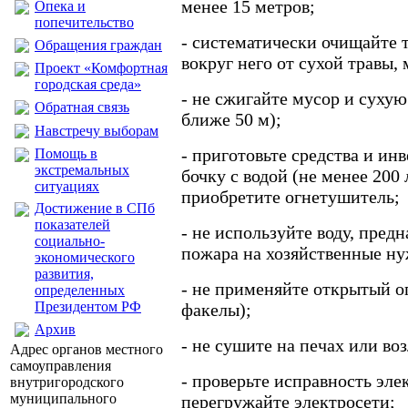
менее 15 метров;
Опека и
попечительство
- систематически очищайте 
Обращения граждан
вокруг него от сухой травы, 
Проект «Комфортная
городская среда»
- не сжигайте мусор и сухую
Обратная связь
ближе 50 м);
Навстречу выборам
- приготовьте средства и ин
Помощь в
экстремальных
бочку с водой (не менее 200 
ситуациях
приобретите огнетушитель;
Достижение в СПб
показателей
- не используйте воду, пред
социально-
пожара на хозяйственные н
экономического
развития,
- не применяйте открытый ог
определенных
Президентом РФ
факелы);
Архив
- не сушите на печах или во
Адрес органов местного
самоуправления
- проверьте исправность эле
внутригородского
муниципального
перегружайте электросети;