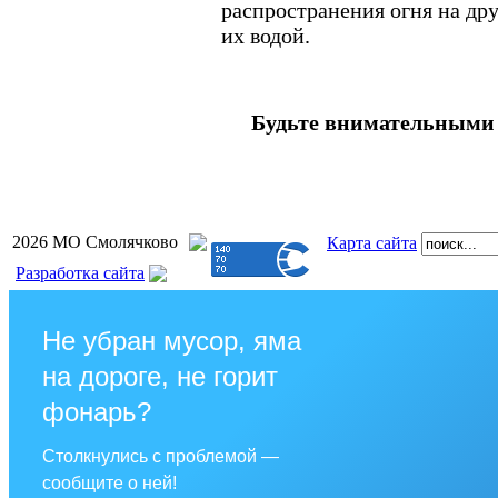
распространения огня на др
их водой.
Будьте внимательными 
2026 МО Смолячково
Карта сайта
Разработка сайта
Не убран мусор, яма
на дороге, не горит
фонарь?
Столкнулись с проблемой —
сообщите о ней!