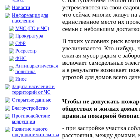
С наступлением теплой пого
устремляются на свои садовы
Новости
что сейчас многие живут на 
Информация для
населения
единственное место их прож
семьи с небольшим достатко
МЧС (ГО и ЧС)
Прокуратура
В таких условиях риск возн
CФР
увеличивается. Кто-нибудь, ч
Росреестр
сжигая мусор рядом с заборо
ФНС
включает самодельные элект
Антинаркотическая
а в результате возникает по
политика
угрозой для домов всего дач
Иное
Защита населения и
территорий от ЧС
Открытые данные
Чтобы не допускать пожар
обществах и жилых домах
Благоустройство
правила пожарной безопас
Противодействие
коррупции
- при застройке участка со
Развитие малого
расстояния, между домами, 
предпринимательства