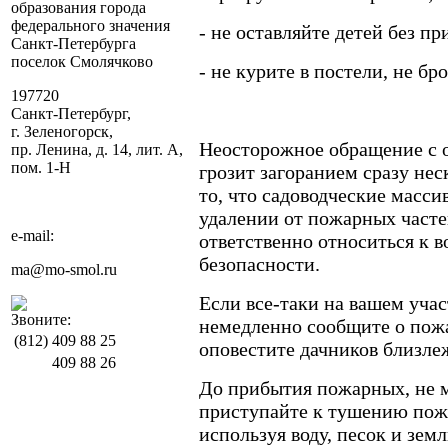
образования города
федерального значения
- не оставляйте детей без пр
Санкт-Петербурга
поселок Смолячково
- не курите в постели, не б
197720
Санкт-Петербург,
г. Зеленогорск,
Неосторожное обращение с 
пр. Ленина, д. 14, лит. А,
пом. 1-Н
грозит загоранием сразу не
то, что садоводческие массив
удалении от пожарных часте
e-mail:
ответственно относиться к 
безопасности.
ma@mo-smol.ru
Если все-таки на вашем уча
Звоните:
немедленно сообщите о пож
(812)
409 88 25
оповестите дачников близле
409 88 26
До прибытия пожарных, не м
приступайте к тушению пож
используя воду, песок и зе