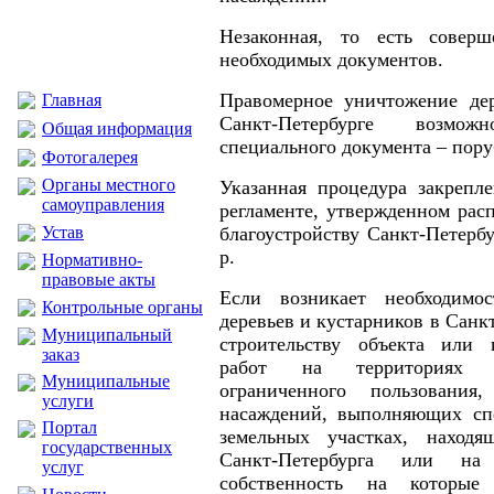
Незаконная, то есть совер
необходимых документов.
Правомерное уничтожение дер
Главная
Санкт-Петербурге возм
Общая информация
специального документа – пору
Фотогалерея
Органы местного
Указанная процедура закрепл
самоуправления
регламенте, утвержденном рас
Устав
благоустройству Санкт-Петербу
р.
Нормативно-
правовые акты
Если возникает необходимо
Контрольные органы
деревьев и кустарников в Сан
Муниципальный
строительству объекта или
заказ
работ на территориях о
Муниципальные
ограниченного пользования
услуги
насаждений, выполняющих сп
Портал
земельных участках, находя
государственных
Санкт-Петербурга или на 
услуг
собственность на которые