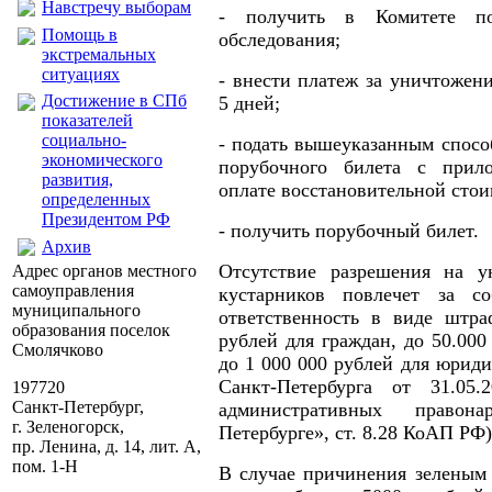
Навстречу выборам
- получить в Комитете по
Помощь в
обследования;
экстремальных
ситуациях
- внести платеж за уничтожен
Достижение в СПб
5 дней;
показателей
социально-
- подать вышеуказанным спосо
экономического
порубочного билета с прил
развития,
оплате восстановительной стои
определенных
Президентом РФ
- получить порубочный билет.
Архив
Отсутствие разрешения на у
Адрес органов местного
самоуправления
кустарников повлечет за с
муниципального
ответственность в виде штра
образования поселок
рублей для граждан, до 50.00
Смолячково
до 1 000 000 рублей для юриди
Санкт-Петербурга от 31.0
197720
Санкт-Петербург,
административных правон
г. Зеленогорск,
Петербурге», ст. 8.28 КоАП РФ)
пр. Ленина, д. 14, лит. А,
пом. 1-Н
В случае причинения зеленым