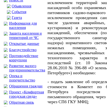
Новости
исключением территорий за
Обьявления
насаждений особо охраняемых
События
питомников садово-паркового
исключением проведения са
Газета
числе удаления аварийных
Информация для
кустарников) и реконструкц
населения
насаждений, обеспечения (п
Защита населения и
государственного санитарн
территорий от ЧС
надзора) нормативного свето
Открытые данные
нежилых помещениях, з
Благоустройство
насаждениями, чрезвычайных 
Противодействие
техногенного характера
коррупции
последствий (ст. 10 Закон
Развитие малого
28.06.2010 № 396-88 «О зелен
предпринимательства
Петербурге») необходимо:
Опека и
попечительство
- подать заявление об опреде
Обращения граждан
стоимости в Комитет по бл
Петербурга посредством 
Проект «Комфортная
городская среда»
письменного обращения, через
через СПб ГКУ МФЦ;
Обратная связь