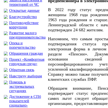
Защита населения и
предпенсионера в электронно
территорий от ЧС
В 2022 году статус предпе
Открытые данные
женщины 1968 года рождени
Благоустройство
1963 года рождения и старше
Противодействие
Ленинградской области с нач
коррупции
подтвержден 24 682 жителям.
Развитие малого
предпринимательства
Напомним, что самым прост
Опека и
подтверждения статуса пре
попечительство
электронная форма в личном 
Обращения граждан
разделе «Пенсии». Докум
основании сведений (
Проект «Комфортная
городская среда»
персонифицированного уче
усиленной квалифицированной
Обратная связь
Справку можно также получит
Навстречу выборам
клиентских службах ПФР.
Помощь в
экстремальных
Обращаем внимание, Пенс
ситуациях
подтверждает статус предпен
Достижение в СПб
самих льгот следует обращат
показателей
организации, предоставляющие
социально-