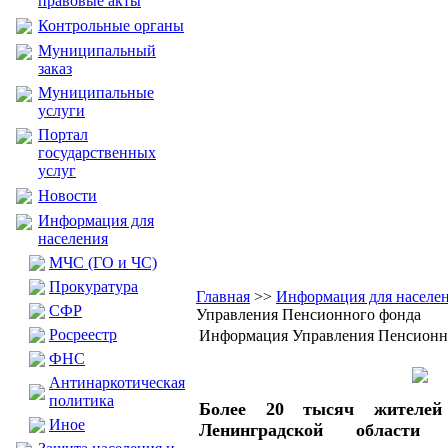
правовые акты
Контрольные органы
Муниципальный
заказ
Муниципальные
услуги
Портал
государственных
услуг
Новости
Информация для
населения
МЧС (ГО и ЧС)
Прокуратура
Главная
>>
Информация для населе
CФР
Управления Пенсионного фонда
Росреестр
Информация Управления Пенсионн
ФНС
Антинаркотическая
политика
Более 20 тысяч жителей 
Иное
Ленинградской области 