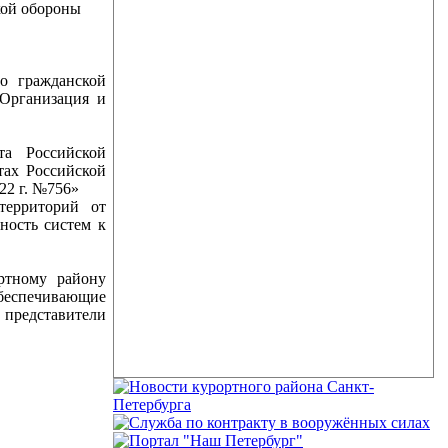
кой обороны
о гражданской
«Организация и
та Российской
тах Российской
22 г. №756»
территорий от
ность систем к
ртному району
обеспечивающие
 представители