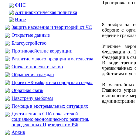
Тренировка по 
ФНС
Антинаркотическая политика
Иное
8 ноября на т
Защита населения и территорий от ЧС
обороне с орг
Открытые данные
ведение гражда
Благоустройство
Учебные меро
Противодействие коррупции
Федерации от 1
Федерации в свя
Развитие малого предпринимательства
В ходе тренир
Опека и попечительство
чрезвычайных с
действиям в ус
Обращения граждан
Проект «Комфортная городская среда»
В масштабных 
Главного упра
Обратная связь
выполнение мер
Навстречу выборам
администрации 
Помощь в экстремальных ситуациях
Достижение в СПб показателей
социально-экономического развития,
определенных Президентом РФ
Архив