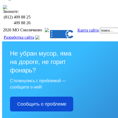
Звоните:
(812)
409 88 25
409 88 26
2026 МО Смолячково
Карта сайта
Разработка сайта
Не убран мусор, яма
на дороге, не горит
фонарь?
Столкнулись с проблемой —
сообщите о ней!
Сообщить о проблеме