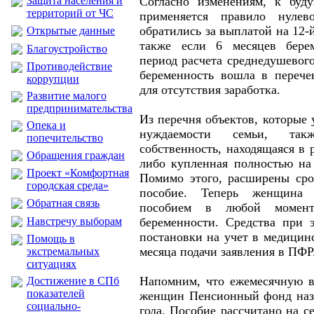
Защита населения и
Согласно изменениям, к бу
территорий от ЧС
применяется правило нулев
обратились за выплатой на 12-
Открытые данные
также если 6 месяцев бере
Благоустройство
период расчета среднедушевого
Противодействие
беременность вошла в перече
коррупции
для отсутствия заработка.
Развитие малого
предпринимательства
Из перечня объектов, которые
Опека и
нуждаемости семьи, та
попечительство
собственность, находящаяся в 
Обращения граждан
либо купленная полностью на 
Проект «Комфортная
Помимо этого, расширены сро
городская среда»
пособие. Теперь женщина 
Обратная связь
пособием в любой момент
Навстречу выборам
беременности. Средства при 
постановки на учет в медицинс
Помощь в
месяца подачи заявления в ПФР
экстремальных
ситуациях
Напомним, что ежемесячную в
Достижение в СПб
показателей
женщин Пенсионный фонд назн
социально-
года. Пособие рассчитано на с