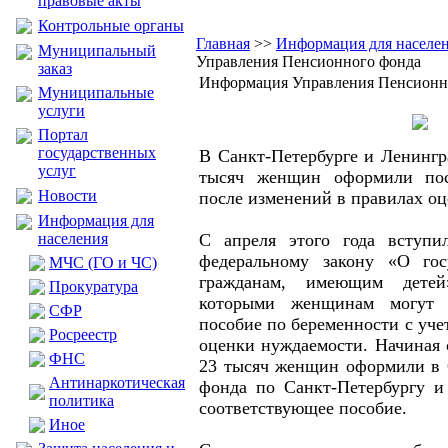
правовые акты
Контрольные органы
Главная
>>
Информация для населе
Муниципальный
Управления Пенсионного фонда
заказ
Информация Управления Пенсионн
Муниципальные
услуги
Портал
государственных
В Санкт-Петербурге и Ленингр
услуг
тысяч женщин оформили пос
Новости
после изменений в правилах о
Информация для
населения
С апреля этого года вступ
федеральному закону «О гос
МЧС (ГО и ЧС)
гражданам, имеющим детей
Прокуратура
которыми женщинам могут н
CФР
пособие по беременности с уч
Росреестр
оценки нуждаемости. Начиная 
ФНС
23 тысяч женщин оформили в 
Антинаркотическая
фонда по Санкт-Петербургу и
политика
соответствующее пособие.
Иное