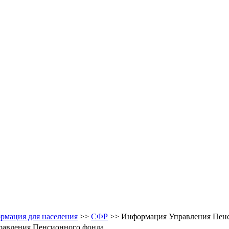
рмация для населения
>>
CФР
>> Информация Управления Пен
авления Пенсионного фонда