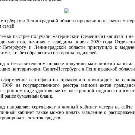
етербургу и Ленинградской области проактивно назначил мате
м семей
семьи быстрее получали материнский (семейный) капитал и не
документов, начиная с середины апреля 2020 года Отделен
-Петербургу и Ленинградской области приступило к выдаче
име, т.е. без обращения со стороны родителей.
год в беззаявительном порядке получили материнский капитал
щих на территории Санкт-Петербурга и Ленинградской области
оформление сертификатов проактивно происходит на основ
ПФР из государственного реестра записей актов гражданск
ектронном виде удостоверяется электронной подписью и имеет
ый ранее бумажный бланк.
д направляет сертификат в личный кабинет матери на сайте
з личный кабинет также можно подать заявление о распоряжен
тролировать остаток средств.