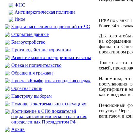
ФНС
Антинаркотическая политика
Иное
ПФР по Санкт-П
более 34 тысяча
Защита населения и территорий от ЧС
Открытые данные
Для того чтобы 
на оформление 
Благоустройство
фонда по Санкт
Противодействие коррупции
проактивном реж
Развитие малого предпринимательства
Только за этот 
Опека и попечительство
семей, проживаю
Обращения граждан
Напомним, что 
Проект «Комфортная городская среда»
поступающих в 
Обратная связь
Сертификат в эл
как и выдаваем
Навстречу выборам
Помощь в экстремальных ситуациях
Пенсионный фон
госуслуг. Чере
Достижение в СПб показателей
капиталом и кон
социально-экономического развития,
определенных Президентом РФ
Архив