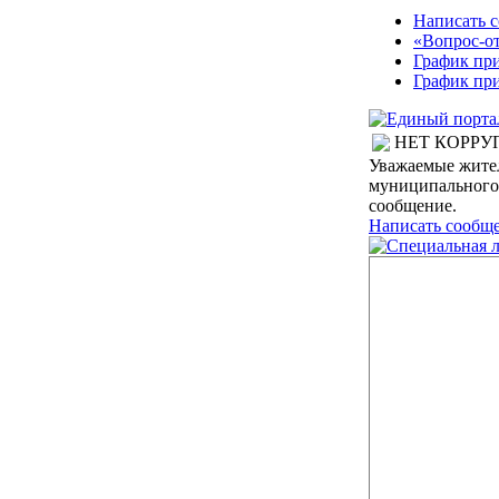
Написать 
«Вопрос-о
График пр
График пр
НЕТ КОРРУ
Уважаемые жител
муниципального 
сообщение.
Написать сообщ