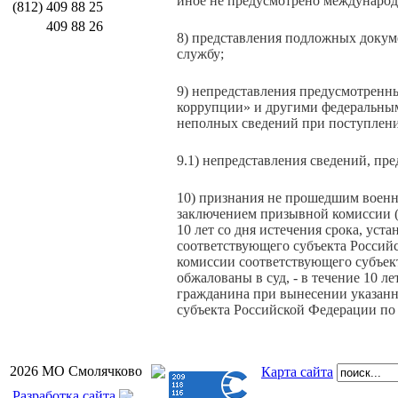
иное не предусмотрено междунаро
(812)
409 88 25
409 88 26
8) представления подложных доку
службу;
9) непредставления предусмотренн
коррупции» и другими федеральным
неполных сведений при поступлен
9.1) непредставления сведений, пр
10) признания не прошедшим военну
заключением призывной комиссии (
10 лет со дня истечения срока, ус
соответствующего субъекта Российс
комиссии соответствующего субъек
обжалованы в суд, - в течение 10 л
гражданина при вынесении указанн
субъекта Российской Федерации по
2026 МО Смолячково
Карта сайта
Разработка сайта