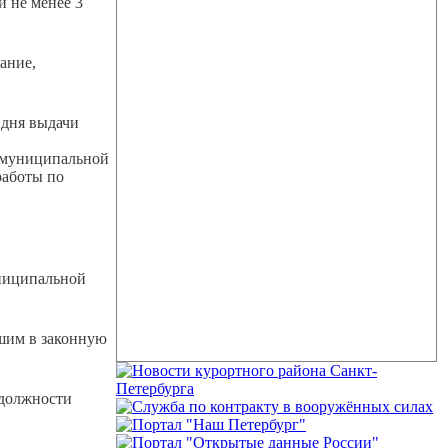
и не менее 3
ание,
 дня выдачи
й муниципальной
работы по
униципальной
шим в законную
 должности