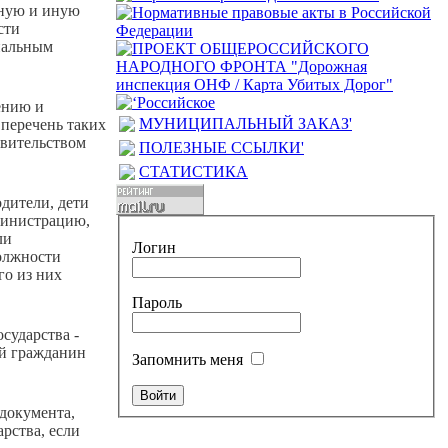
нную и иную
сти
пальным
ению и
МУНИЦИПАЛЬНЫЙ ЗАКАЗ'
перечень таких
вительством
ПОЛЕЗНЫЕ ССЫЛКИ'
СТАТИСТИКА
одители, дети
дминистрацию,
ли
Логин
олжности
го из них
Пароль
сударства -
ый гражданин
Запомнить меня
 документа,
рства, если