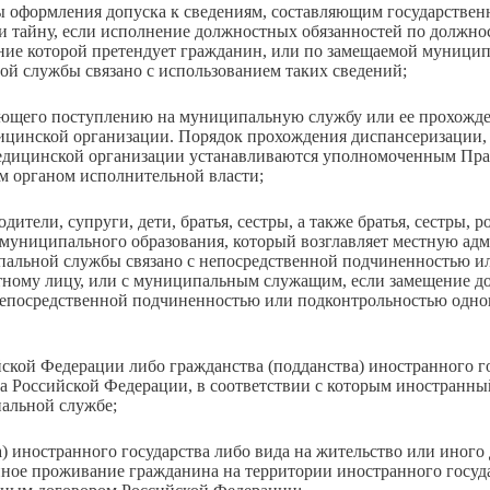
ры оформления допуска к сведениям, составляющим государстве
 тайну, если исполнение должностных обязанностей по должно
ние которой претендует гражданин, или по замещаемой муници
 службы связано с использованием таких сведений;
вующего поступлению на муниципальную службу или ее прохожд
цинской организации. Порядок прохождения диспансеризации, 
медицинской организации устанавливаются уполномоченным Пра
 органом исполнительной власти;
одители, супруги, дети, братья, сестры, а также братья, сестры, р
й муниципального образования, который возглавляет местную а
пальной службы связано с непосредственной подчиненностью и
тному лицу, или с муниципальным служащим, если замещение д
епосредственной подчиненностью или подконтрольностью одно
ской Федерации либо гражданства (подданства) иностранного го
а Российской Федерации, в соответствии с которым иностранн
пальной службе;
а) иностранного государства либо вида на жительство или иного
ное проживание гражданина на территории иностранного госуда