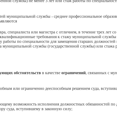
нной службы) не менее 3 лет или стаж работы по специальност
тей муниципальной службы - среднее профессиональное образов
ъявляются
а, специалиста или магистра с отличием, в течение трех лет со
 квалификационные требования к стажу муниципальной службы
жу работы по специальности для замещения старших должносте
жа муниципальной службы (государственной службы) или стажа 
дующих обстоятельств
в качестве
ограничений
, связанных с м
собным или ограниченно дееспособным решением суда, вступив
ающему возможность исполнения должностных обязанностей по
ру суда, вступившему в законную силу;