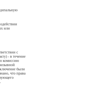
иципальную
водействии
ых или
тветствии с
ту) - в течение
ую комиссию
призывной
аключение были
знано, что права
твующего
.