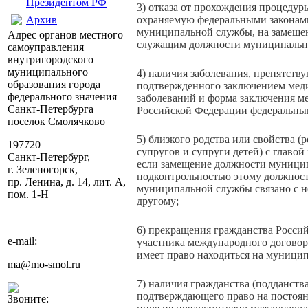
Президентом РФ
3) отказа от прохождения процеду
Архив
охраняемую федеральными законами
муниципальной службы, на замеще
Адрес органов местного
служащим должности муниципальной
самоуправления
внутригородского
муниципального
4) наличия заболевания, препятст
образования города
подтвержденного заключением меди
федерального значения
заболеваний и форма заключения 
Санкт-Петербурга
Российской Федерации федеральным
поселок Смолячково
5) близкого родства или свойства (р
197720
супругов и супруги детей) с главо
Санкт-Петербург,
если замещение должности муници
г. Зеленогорск,
подконтрольностью этому должнос
пр. Ленина, д. 14, лит. А,
муниципальной службы связано с н
пом. 1-Н
другому;
6) прекращения гражданства Россий
e-mail:
участника международного договор
имеет право находиться на муници
ma@mo-smol.ru
7) наличия гражданства (подданств
подтверждающего право на постоян
Звоните: