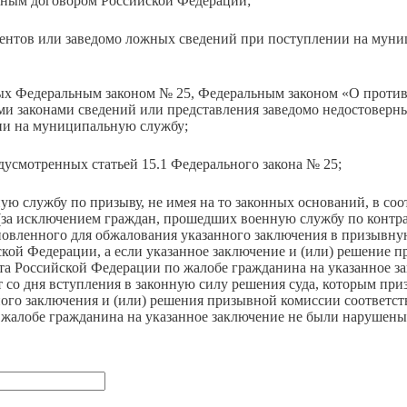
дным договором Российской Федерации;
ментов или заведомо ложных сведений при поступлении на мун
ых Федеральным законом № 25, Федеральным законом «О проти
и законами сведений или представления заведомо недостоверн
ии на муниципальную службу;
едусмотренных статьей 15.1 Федерального закона № 25;
ю службу по призыву, не имея на то законных оснований, в соо
за исключением граждан, прошедших военную службу по контрак
тановленного для обжалования указанного заключения в призывн
кой Федерации, а если указанное заключение и (или) решение 
та Российской Федерации по жалобе гражданина на указанное з
ет со дня вступления в законную силу решения суда, которым при
ого заключения и (или) решения призывной комиссии соответс
 жалобе гражданина на указанное заключение не были нарушены