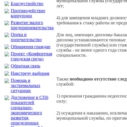
муниципальной службы (государстве
Благоустройство
лет;
Противодействие
коррупции
4) для замещения младших должнос
Развитие малого
требования к стажу работы не пред
предпринимательства
Опека и
Для лиц, имеющих дипломы бакалавр
попечительство
диплома устанавливаются типовые
(государственной службы) или ста
Обращения граждан
службы - не менее одного года ста
Проект «Комфортная
специальности.
городская среда»
Обратная связь
Навстречу выборам
Также
необходимо отсутствие сле
Помощь в
службой:
экстремальных
ситуациях
1) признания гражданина недееспо
Достижение в СПб
силу;
показателей
социально-
экономического
2) осуждения к наказанию, исключ
развития,
муниципальной службы, по пригово
определенных