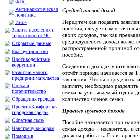
ФНС
Антинаркотическая
Среднедушевой доход
политика
Перед тем как подавать заявле
Иное
пособия, следует самостоятель
Защита населения и
своих доходов, так как превыш
территорий от ЧС
среднедушевого дохода являетс
Открытые данные
распространённой причиной от
Благоустройство
пособие.
Противодействие
коррупции
Сведения о доходах учитываютс
Развитие малого
отсчёт периода начинается за 1
предпринимательства
заявления. Чтобы определить, и
Опека и
выплату, необходимо разделить
попечительство
семьи за учитываемый год на д
количество членов семьи.
Обращения граждан
Проект «Комфортная
Правило нулевого дохода
городская среда»
Обратная связь
Пособие назначается при налич
Навстречу выборам
семьи дохода— изаявитель, и ег
должны работать. Если в расчё
Помощь в