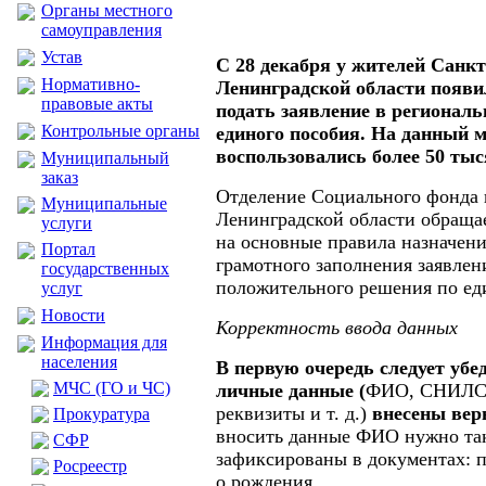
Органы местного
самоуправления
Устав
С 28 декабря у жителей Санкт
Нормативно-
Ленинградской области появи
правовые акты
подать заявление в регионал
Контрольные органы
единого пособия. На данный 
воспользовались более 50 тыс
Муниципальный
заказ
Отделение Социального фонда 
Муниципальные
Ленинградской области обраща
услуги
на основные правила назначен
Портал
грамотного заполнения заявлен
государственных
положительного решения по ед
услуг
Новости
Корректность ввода данных
Информация для
населения
В первую очередь следует убед
МЧС (ГО и ЧС)
личные данные (
ФИО, СНИЛС,
реквизиты и т. д.)
внесены вер
Прокуратура
вносить данные ФИО нужно так
CФР
зафиксированы в документах: п
Росреестр
о рождения.