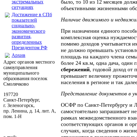
было, то 10 из 12 месяцев дол
экстремальных
ситуациях
объективными жизненными обс
Достижение в СПб
Наличие движимого и недвижи
показателей
социально-
При назначении единого пособи
экономического
развития,
комплексная оценка нуждаемост
определенных
помимо доходов учитывается и
Президентом РФ
не должно превышать установл
Архив
площадь на каждого члена семьи
Адрес органов местного
более 24 кв.м, одна дача, один 
самоуправления
сбережений
, годовой доход от
муниципального
превышает величину прожиточ
образования поселок
населения в регионе и так далее
Смолячково
Представление документов в у
197720
Санкт-Петербург,
ОСФР по Санкт-Петербургу и Л
г. Зеленогорск,
пр. Ленина, д. 14, лит. А,
самостоятельно запрашивает н
пом. 1-Н
рамках межведомственного вза
соответствующих органов и ор
случаях, когда сведения о жиз