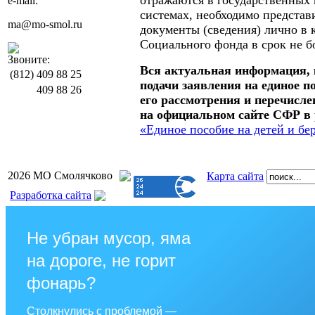
отражаются в государственны
e-mail:
системах, необходимо предста
ma@mo-smol.ru
документы (сведения) лично в
Социального фонда в срок не б
Звоните:
Вся актуальная информация,
(812)
409 88 25
подачи заявления на единое по
409 88 26
его рассмотрения и перечисле
на официальном сайте СФР в 
«Единое пособие на детей и б
2026 МО Смолячково
Карта сайта
Разработка сайта
Не убран мусор, яма
на дороге, не горит
фонарь?
Столкнулись с проблемой —