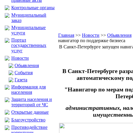
правовые акты
Контрольные органы
Муниципальный
заказ
Муниципальные
услуги
Главная
>>
Новости
>>
Обьявления
Портал
навигатор по поддержке бизнеса
государственных
В Санкт-Петербурге запущен навиг
услуг
Новости
Обьявления
В Санкт-Петербурге разр
События
автоматическому по
Газета
Информация для
"Навигатор по мерам по
населения
Петер
Защита населения и
территорий от ЧС
административных, нал
Открытые данные
имущественны
Благоустройство
Противодействие
коррупции