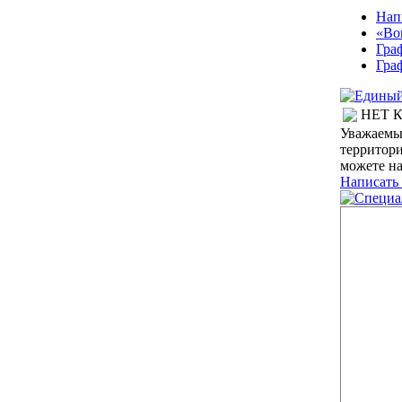
Нап
«Во
Гра
Гра
НЕТ 
Уважаемы
территор
можете на
Написать