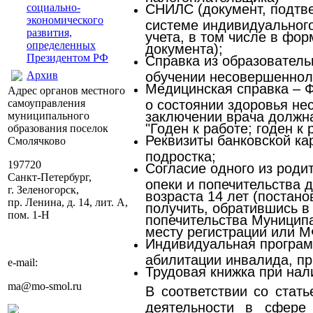
социально-
СНИЛС (документ, подтв
экономического
системе индивидуальног
развития,
учета, в том числе в фор
определенных
документа);
Президентом РФ
Справка из образователь
Архив
обучении несовершеннол
Медицинская справка – 
Адрес органов местного
самоуправления
о состоянии здоровья не
заключении врача должн
муниципального
"Годен к работе; годен к 
образования поселок
Реквизиты банковской ка
Смолячково
подростка;
197720
Согласие одного из родит
Санкт-Петербург,
опеки и попечительства д
г. Зеленогорск,
возраста 14 лет (поста
пр. Ленина, д. 14, лит. А,
получить, обратившись в 
пом. 1-Н
попечительства Муницип
месту регистрации или М
Индивидуальная програм
абилитации инвалида, пр
e-mail:
Трудовая книжка при нал
ma@mo-smol.ru
В соответствии со стать
деятельности в сфере 