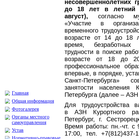
несовершеннолетних 
до 18 лет в летний 
август),
согласно мун
«Участие в организ
временного трудоустрой
возрасте от 14 до 18 
время, безработных 
трудности в поиске рабо
возрасте от 18 до 2
профессиональное обра
впервые, в порядке, уст
Санкт-Петербурга» с
занятости населения К
Главная
Петербурга (далее – АЗН
Общая информация
Для трудоустройства в
Фотогалерея
в АЗН Курортного р
Органы местного
Петербург, г. Сестрорец
самоуправления
Время работы:
пн.-чт.
с 9
Устав
17:00, тел. +7(812)437-
Нормативно-правовые