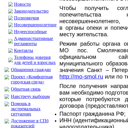
Новости
Чтобы получить сог
Законодательство
попечительства 
Полномочия
несовершеннолетнего,
Несовершеннолетние
в органы опеки и попеч
Недееспособные
месту жительства.
Административные
Режим работы органа о
регламенты
МО пос. Смолячков
Контакты
официальном сайт
Телефоны доверия
для детей и взрослых
муниципального образов
значения Санкт – Петер
Обращения граждан
http://mo-smol.ru
или по 
Проект «Комфортная
городская среда»
После получения направ
Обратная связь
вам необходимо подгото
Навстречу выборам
которые потребуются д
Помощь в
договора (предоставляют
экстремальных
Паспорт гражданина РФ;
ситуациях
ИНН (идентификационны
Достижение в СПб
показателей
налогоплательщика)