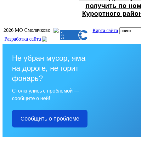
получить по но
Курортного район
2026 МО Смолячково
Карта сайта
Разработка сайта
Не убран мусор, яма
на дороге, не горит
фонарь?
Столкнулись с проблемой —
сообщите о ней!
Сообщить о проблеме