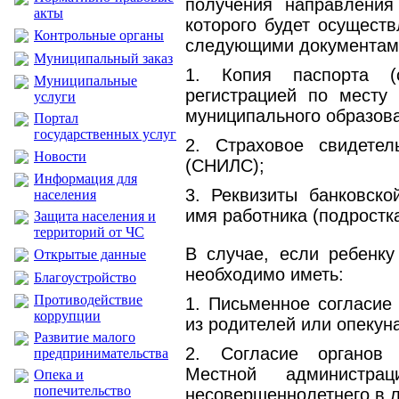
получения направления
акты
которого будет осуществ
Контрольные органы
следующими документам
Муниципальный заказ
1. Копия паспорта 
Муниципальные
регистрацией по месту 
услуги
муниципального образова
Портал
государственных услуг
2. Страховое свидетел
Новости
(СНИЛС);
Информация для
3. Реквизиты банковско
населения
имя работника (подростка
Защита населения и
территорий от ЧС
В случае, если ребенку
Открытые данные
необходимо иметь:
Благоустройство
Противодействие
1. Письменное согласие 
коррупции
из родителей или опекуна
Развитие малого
2. Согласие органов 
предпринимательства
Местной администрац
Опека и
попечительство
несовершеннолетнего в л