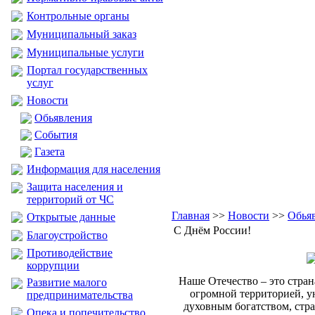
Контрольные органы
Муниципальный заказ
Муниципальные услуги
Портал государственных
услуг
Новости
Обьявления
События
Газета
Информация для населения
Защита населения и
территорий от ЧС
Главная
>>
Новости
>>
Обья
Открытые данные
С Днём России!
Благоустройство
Противодействие
коррупции
Наше Отечество – это стран
Развитие малого
огромной территорией, 
предпринимательства
духовным богатством, стра
Опека и попечительство