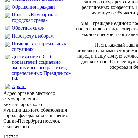
единого государства множ
Обращения граждан
религиозных конфессий. В
чувствует себя части
Проект «Комфортная
городская среда»
Мы – граждане единого гос
Обратная связь
нас, от нашего труда, энерги
экономическое и социальн
Навстречу выборам
Помощь в экстремальных
Пусть каждый ваш д
ситуациях
положительными эмоциями и
народ и нашу святую землю
Достижение в СПб
для всех нас! От всей душ
показателей социально-
здоровья и б
экономического развития,
определенных Президентом
РФ
Архив
Адрес органов местного
самоуправления
внутригородского
муниципального образования
города федерального значения
Санкт-Петербурга поселок
Смолячково
197720