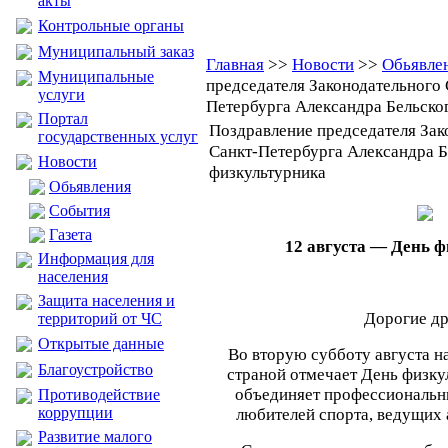
акты
Контрольные органы
Муниципальный заказ
Главная
>>
Новости
>>
Обьявле
Муниципальные
председателя Законодательного
услуги
Петербурга Александра Бельско
Портал
Поздравление председателя Зак
государственных услуг
Санкт-Петербурга Александра Б
Новости
физкультурника
Обьявления
События
Газета
12 августа — День 
Информация для
населения
Защита населения и
Дорогие др
территорий от ЧС
Открытые данные
Во вторую субботу августа н
Благоустройство
страной отмечает День физку
объединяет профессиональн
Противодействие
коррупции
любителей спорта, ведущих 
Развитие малого