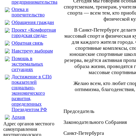
Сегодня мы говорим особые
предпринимательства
спортсменам, тренерам, учител
Опека и
спорта — всем тем, кто приоб
попечительство
физической ку
Обращения граждан
В Санкт-Петербурге делаетс
Проект «Комфортная
городская среда»
массовый спорт и физическая к
для каждого жителя города.
Обратная связь
спортивные комплексы, сп
Навстречу выборам
юношеские спортивные школ
Помощь в
резерва, ведётся активная проп
экстремальных
образа жизни, проводятся 
ситуациях
массовые спортивны
Достижение в СПб
показателей
Желаю всем, кто любит спор
социально-
оптимизма, благоденствия,
экономического
развития,
определенных
Президентом РФ
Председатель
Архив
Законодательного Собрания
Адрес органов местного
самоуправления
Санкт-Пе
внутригородского