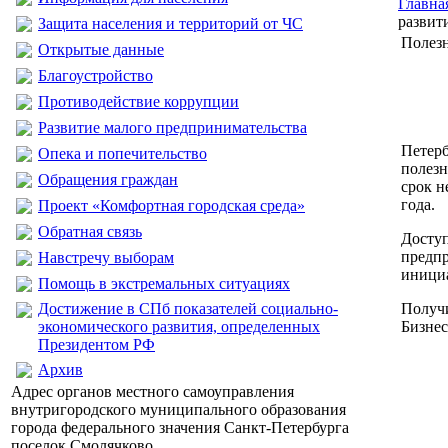
Главна
развит
Защита населения и территорий от ЧС
Полезн
Открытые данные
Благоустройство
Противодействие коррупции
Развитие малого предпринимательства
Петерб
Опека и попечительство
полез
Обращения граждан
срок н
года.
Проект «Комфортная городская среда»
Обратная связь
Доступ
предп
Навстречу выборам
иници
Помощь в экстремальных ситуациях
Достижение в СПб показателей социально-
Получи
экономического развития, определенных
Бизнес
Президентом РФ
Архив
Адрес органов местного самоуправления
внутригородского муниципального образования
города федерального значения Санкт-Петербурга
поселок Смолячково