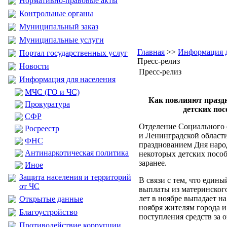
Нормативно-правовые акты
Контрольные органы
Муниципальный заказ
Муниципальные услуги
Главная
>>
Информация д
Портал государственных услуг
Пресс-релиз
Новости
Пресс-релиз
Информация для населения
МЧС (ГО и ЧС)
Как повлияют празд
Прокуратура
детских пос
CФР
Отделение Социального 
Росреестр
и Ленинградской области 
ФНС
празднованием Дня наро
Антинаркотическая политика
некоторых детских пособ
заранее.
Иное
Защита населения и территорий
В связи с тем, что един
от ЧС
выплаты из материнского
лет в ноябре выпадает на
Открытые данные
ноября жителям города и
Благоустройство
поступления средств за о
Противодействие коррупции