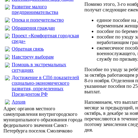
Помимо этого, 3-го ноя
Развитие малого
получат следующие еже
предпринимательства
Опека и попечительство
единое пособие на 
беременным женщ
Обращения граждан
пособие по береме
Проект «Комфортная городская
пособие по уходу за
среда»
неработающим гра
ежемесячное пособ
Обратная связь
военнослужащего,
Навстречу выборам
службу по призыву.
Помощь в экстремальных
Пособие по уходу за ребё
ситуациях
за октябрь работающим 
Достижение в СПб показателей
8-го ноября. Отделения 
социально-экономического
указанные пособия по 25
развития, определенных
выплат.
Президентом РФ
Архив
Напоминаем, что выплат
месяце за предыдущий, н
Адрес органов местного
октябрь, в декабре за ноя
самоуправления внутригородского
перечисляются в течение 
муниципального образования города
поэтому зачисления след
федерального значения Санкт-
дня.
Петербурга поселок Смолячково