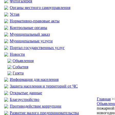
Фотогалерея
Органы местного самоуправления
Устав
Нормативно-правовые акты
Контрольные органы
Муниципальный заказ
Муниципальные услуги
Портал государственных услуг
Новости
Обьявления
События
Газета
Информация для населения
Защита населения и территорий от ЧС
Открытые данные
Главная
>
Благоустройство
Обьявлен
Противодействие коррупции
пожарной 
Развитие малого предпринимательства
новогодн