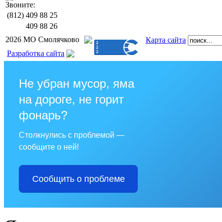
Звоните:
(812)
409 88 25
409 88 26
2026 МО Смолячково
Карта сайта
Разработка сайта
Не убран мусор, яма
на дороге, не горит
фонарь?
Столкнулись с проблемой —
сообщите о ней!
Сообщить о проблеме