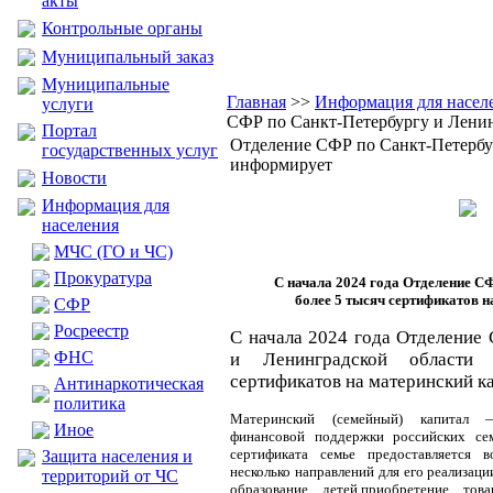
акты
Контрольные органы
Муниципальный заказ
Муниципальные
Главная
>>
Информация для насел
услуги
СФР по Санкт-Петербургу и Лени
Портал
Отделение СФР по Санкт-Петербу
государственных услуг
информирует
Новости
Информация для
населения
МЧС (ГО и ЧС)
Прокуратура
С начала 2024 года Отделение 
более 5 тысяч сертификатов н
CФР
Росреестр
С начала 2024 года Отделение
ФНС
и Ленинградской области
сертификатов на материнский ка
Антинаркотическая
политика
Материнский (семейный) капитал —
Иное
финансовой поддержки российских с
сертификата семье предоставляется 
Защита населения и
несколько направлений для его реализац
территорий от ЧС
образование детей,приобретение то