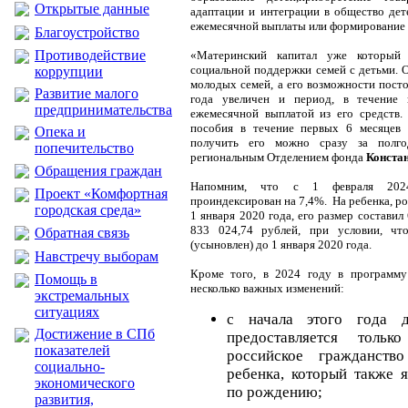
Открытые данные
адаптации и интеграции в общество дет
ежемесячной выплаты или формирование 
Благоустройство
Противодействие
«Материнский капитал уже который 
социальной поддержки семей с детьми. 
коррупции
молодых семей, а его возможности пост
Развитие малого
года увеличен и период, в течение 
предпринимательства
ежемесячной выплатой из его средств. 
пособия в течение первых 6 месяцев 
Опека и
получить его можно сразу за полг
попечительство
региональным Отделением фонда
Конста
Обращения граждан
Напомним, что с 1 февраля 2024
Проект «Комфортная
проиндексирован на 7,4%. На ребенка, р
городская среда»
1 января 2020 года, его размер составил
833 024,74 рублей, при условии, ч
Обратная связь
(усыновлен) до 1 января 2020 года.
Навстречу выборам
Кроме того, в 2024 году в программу
Помощь в
несколько важных изменений:
экстремальных
ситуациях
с начала этого года 
Достижение в СПб
предоставляется толь
показателей
российское гражданств
социально-
ребенка, который также 
экономического
по рождению;
развития,