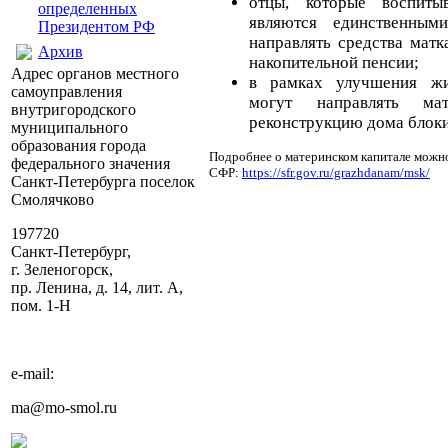
отцы, которые воспит
определенных
являются единственным
Президентом РФ
направлять средства мат
Архив
накопительной пенсии;
Адрес органов местного
в рамках улучшения ж
самоуправления
могут направлять ма
внутригородского
реконструкцию дома блоки
муниципального
образования города
Подробнее о материнском капитале можно
федерального значения
СФР:
https://sfr.gov.ru/grazhdanam/msk/
Санкт-Петербурга поселок
Смолячково
197720
Санкт-Петербург,
г. Зеленогорск,
пр. Ленина, д. 14, лит. А,
пом. 1-Н
e-mail:
ma@mo-smol.ru