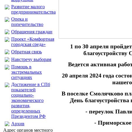
Развитие малого
предпринимательства
Опека и
попечительство
Обращения граждан
Проект «Комфортная
городская среда»
1 по 30 апреля пройде
Обратная связь
благоустройству 
Навстречу выборам
Ведется активная рабо
Помощь в
экстремальных
20 апреля 2024 года сост
ситуациях
нашего
Достижение в СПб
показателей
В поселке Смолячково п
социально-
День благоустройства
экономического
развития,
- переулок Павли
определенных
Президентом РФ
- Приморское 
Архив
Адрес органов местного