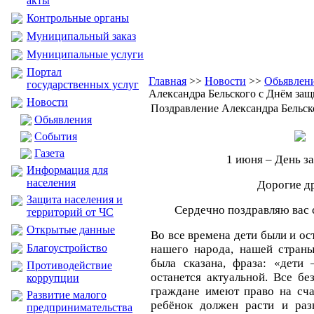
акты
Контрольные органы
Муниципальный заказ
Муниципальные услуги
Портал
Главная
>>
Новости
>>
Обьявлен
государственных услуг
Александра Бельского с Днём защ
Новости
Поздравление Александра Бельск
Обьявления
События
Газета
1 июня – День з
Информация для
населения
Дорогие д
Защита населения и
Сердечно поздравляю вас 
территорий от ЧС
Открытые данные
Во все времена дети были и о
Благоустройство
нашего народа, нашей страны
была сказана, фраза: «дети
Противодействие
останется актуальной. Все б
коррупции
граждане имеют право на сча
Развитие малого
ребёнок должен расти и разв
предпринимательства