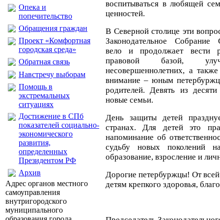
воспитываться в любящей сем
Опека и
ценностей.
попечительство
Обращения граждан
В Северной столице эти вопро
Проект «Комфортная
Законодательное Собрание С
городская среда»
вело и продолжает вести р
правовой базой, улу
Обратная связь
несовершеннолетних, а также
Навстречу выборам
внимание – юным петербуржца
Помощь в
родителей. Девять из десят
экстремальных
новые семьи.
ситуациях
Достижение в СПб
День защиты детей праздну
показателей социально-
странах. Для детей это пр
экономического
напоминание об ответственно
развития,
судьбу новых поколений н
определенных
образование, взросление и лич
Президентом РФ
Архив
Дорогие петербуржцы! От все
Адрес органов местного
детям крепкого здоровья, благ
самоуправления
внутригородского
муниципального
образования города
Председатель Законодательног