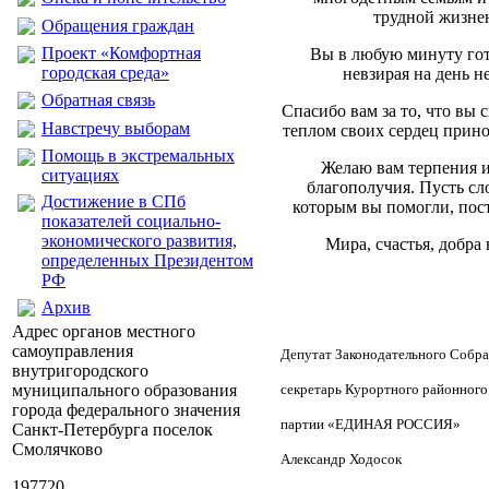
трудной жизне
Обращения граждан
Проект «Комфортная
Вы в любую минуту го
городская среда»
невзирая на день н
Обратная связь
Спасибо вам за то, что вы 
Навстречу выборам
теплом своих сердец прино
Помощь в экстремальных
Желаю вам терпения и
ситуациях
благополучия. Пусть сл
Достижение в СПб
которым вы помогли, пост
показателей социально-
экономического развития,
Мира, счастья, добра
определенных Президентом
РФ
Архив
Адрес органов местного
самоуправления
Депутат Законодательного Собра
внутригородского
муниципального образования
секретарь Курортного районного
города федерального значения
партии «ЕДИНАЯ РОССИЯ»
Санкт-Петербурга поселок
Смолячково
Александр Ходосок
197720