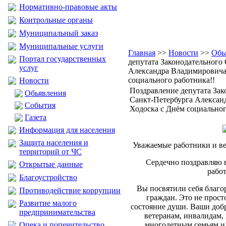
Нормативно-правовые акты
Контрольные органы
Муниципальный заказ
Муниципальные услуги
Главная
>>
Новости
>>
Обь
Портал государственных
депутата Законодательного
услуг
Александра Владимировича
социального работника!!
Новости
Поздравление депутата Зак
Обьявления
Санкт-Петербурга Алексан
События
Ходоска с Днём социальног
Газета
Информация для населения
Защита населения и
Уважаемые работники и в
территорий от ЧС
Сердечно поздравляю 
Открытые данные
рабо
Благоустройство
Вы посвятили себя благо
Противодействие коррупции
граждан. Это не просто
Развитие малого
состояние души. Ваши доб
предпринимательства
ветеранам, инвалидам,
Опека и попечительство
многодетным семьям и 