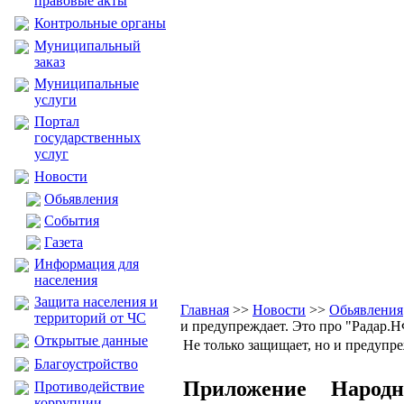
правовые акты
Контрольные органы
Муниципальный
заказ
Муниципальные
услуги
Портал
государственных
услуг
Новости
Обьявления
События
Газета
Информация для
населения
Защита населения и
Главная
>>
Новости
>>
Обьявления
территорий от ЧС
и предупреждает. Это про "Радар.Н
Открытые данные
Не только защищает, но и предупре
Благоустройство
Приложение Народ
Противодействие
коррупции