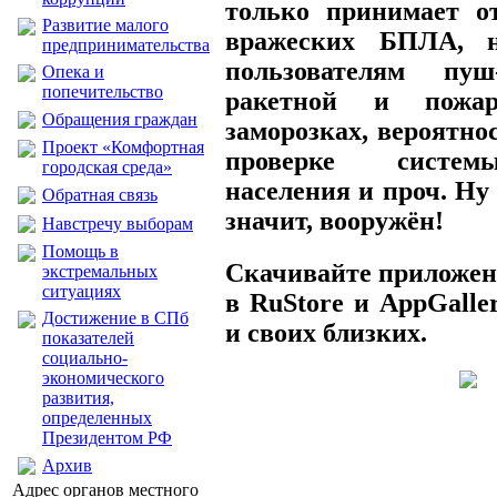
только принимает о
Развитие малого
вражеских БПЛА, 
предпринимательства
пользователям пуш
Опека и
попечительство
ракетной и пожар
Обращения граждан
заморозках, вероятно
Проект «Комфортная
проверке систем
городская среда»
населения и проч. Ну
Обратная связь
значит, вооружён!
Навстречу выборам
Помощь в
Скачивайте приложени
экстремальных
ситуациях
в RuStore и AppGalle
Достижение в СПб
и своих близких.
показателей
социально-
экономического
развития,
определенных
Президентом РФ
Архив
Адрес органов местного