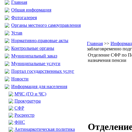
Главная
Общая информация
Фотогалерея
Органы местного самоуправления
Устав
Нормативно-правовые акты
Главная
>>
Информаци
Контрольные органы
заблаговременно подг
Отделение СФР по Пе
Муниципальный заказ
назначения пенсии
Муниципальные услуги
Портал государственных услуг
Новости
Информация для населения
МЧС (ГО и ЧС)
Прокуратура
CФР
Росреестр
ФНС
Отделение
Антинаркотическая политика