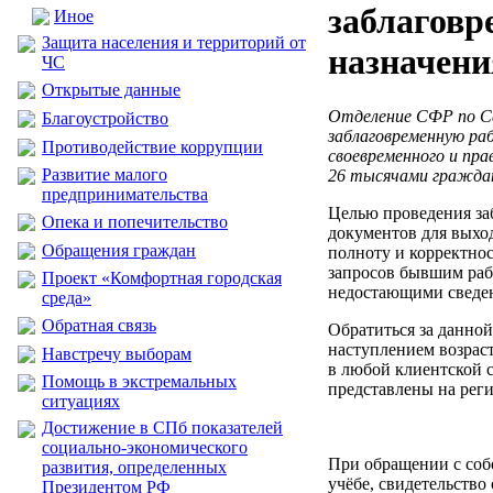
заблаговр
Иное
Защита населения и территорий от
назначени
ЧС
Открытые данные
Отделение СФР по Са
Благоустройство
заблаговременную ра
Противодействие коррупции
своевременного и пра
Развитие малого
26 тысячами гражда
предпринимательства
Целью проведения за
Опека и попечительство
документов для выхо
Обращения граждан
полноту и корректнос
запросов бывшим раб
Проект «Комфортная городская
недостающими сведе
среда»
Обратная связь
Обратиться за данной
наступлением возраст
Навстречу выборам
в любой клиентской 
Помощь в экстремальных
представлены на рег
ситуациях
Достижение в СПб показателей
социально-экономического
При обращении с соб
развития, определенных
учёбе, свидетельство
Президентом РФ