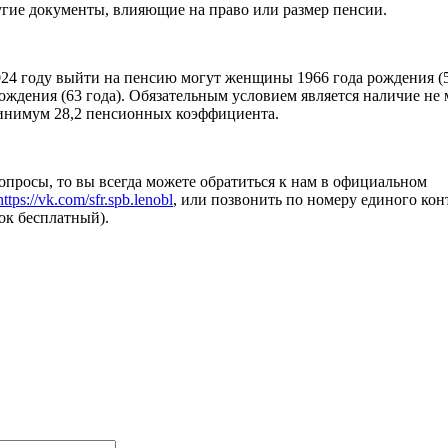
угие документы, влияющие на право или размер пенсии.
024 году выйти на пенсию могут женщины 1966 года рождения (5
ждения (63 года). Обязательным условием является наличие не 
минимум 28,2 пенсионных коэффициента.
вопросы, то вы всегда можете обратиться к нам в официальном
https://vk.com/sfr.spb.lenobl
, или позвонить по номеру единого ко
нок бесплатный).