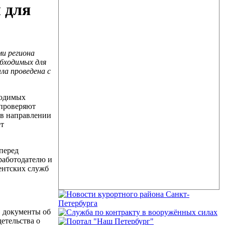
 для
и региона
обходимых для
ла проведена с
ходимых
 проверяют
 в направлении
ёт
 перед
работодателю и
ентских служб
, документы об
етельства о