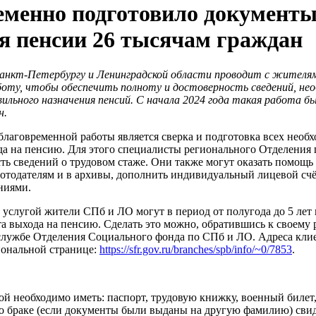
еменно подготовило документы
я пенсии 26 тысячам граждан
нкт-Петербургу и Ленинградской области проводит с жителям
боту, чтобы обеспечить полноту и достоверность сведений, не
вильного назначения пенсий. С начала 2024 года такая работа бы
н.
благовременной работы является сверка и подготовка всех необ
да на пенсию. Для этого специалисты регионального Отделения
ть сведений о трудовом стаже. Они также могут оказать помощь
отодателям и в архивы, дополнить индивидуальный лицевой сч
ниями.
 услугой жители СПб и ЛО могут в период от полугода до 5 лет
а выхода на пенсию. Сделать это можно, обратившись к своему 
службе Отделения Социального фонда по СПб и ЛО. Адреса кли
иональной странице:
https://sfr.gov.ru/branches/spb/info/~0/7853
.
ой необходимо иметь: паспорт, трудовую книжку, военный билет
 о браке (если документы были выданы на другую фамилию) свид