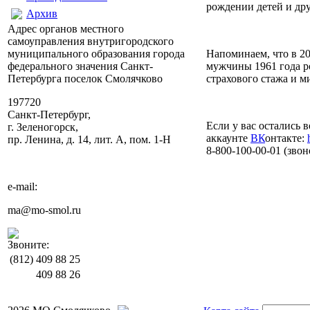
рождении детей и др
Архив
Адрес органов местного
самоуправления внутригородского
Напоминаем, что в 2
муниципального образования города
мужчины 1961 года ро
федерального значения Санкт-
страхового стажа и 
Петербурга поселок Смолячково
197720
Санкт-Петербург,
Если у вас остались 
г. Зеленогорск,
аккаунте
ВК
онтакте:
пр. Ленина, д. 14, лит. А, пом. 1-Н
8-800-100-00-01 (зво
e-mail:
ma@mo-smol.ru
Звоните:
(812)
409 88 25
409 88 26