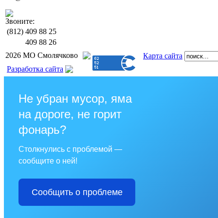
Звоните:
(812)
409 88 25
409 88 26
2026 МО Смолячково
Карта сайта
Разработка сайта
Не убран мусор, яма
на дороге, не горит
фонарь?
Столкнулись с проблемой —
сообщите о ней!
Сообщить о проблеме