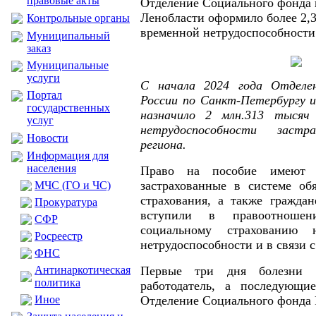
правовые акты
Отделение Социального фонда 
Ленобласти оформило более 2,
Контрольные органы
временной нетрудоспособности
Муниципальный
заказ
Муниципальные
услуги
С начала 2024 года Отделе
Портал
России по Санкт-Петербургу и
государственных
назначило 2 млн.313 тыся
услуг
нетрудоспособности застр
Новости
региона.
Информация для
населения
Право на пособие имеют р
застрахованные в системе обя
МЧС (ГО и ЧС)
страхования, а также граждан
Прокуратура
вступили в правоотношен
CФР
социальному страхованию 
Росреестр
нетрудоспособности и в связи 
ФНС
Антинаркотическая
Первые три дня болезни с
политика
работодатель, а последующ
Иное
Отделение Социального фонда 