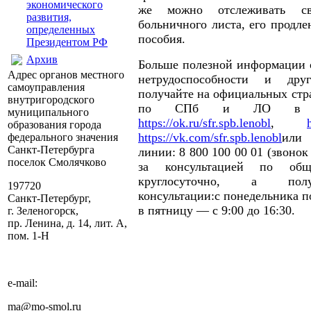
экономического
же можно отслеживать св
развития,
больничного листа, его продле
определенных
пособия.
Президентом РФ
Архив
Больше полезной информации 
Адрес органов местного
нетрудоспособности и дру
самоуправления
получайте на официальных стр
внутригородского
по СПб и ЛО в соц
муниципального
https://ok.ru/sfr.spb.lenobl
,
образования города
https://vk.com/sfr.spb.lenobl
или 
федерального значения
Санкт-Петербурга
линии: 8 800 100 00 01 (звоно
поселок Смолячково
за консультацией по об
круглосуточно, а полу
197720
консультации:с понедельника по
Санкт-Петербург,
в пятницу — с 9:00 до 16:30.
г. Зеленогорск,
пр. Ленина, д. 14, лит. А,
пом. 1-Н
e-mail:
ma@mo-smol.ru