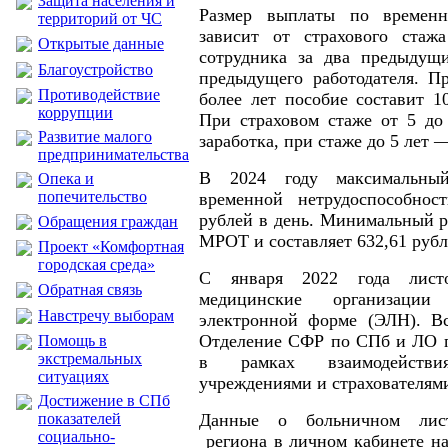
Защита населения и
Размер выплаты по временн
территорий от ЧС
зависит от страхового стажа
Открытые данные
сотрудника за два предыдущи
Благоустройство
предыдущего работодателя. П
Противодействие
более лет пособие составит 1
коррупции
При страховом стаже от 5 до
Развитие малого
заработка, при стаже до 5 лет 
предпринимательства
В 2024 году максимальны
Опека и
попечительство
временной нетрудоспособно
рублей в день. Минимальный р
Обращения граждан
МРОТ и составляет 632,61 рубл
Проект «Комфортная
городская среда»
С января 2022 года листо
Обратная связь
медицинские организац
Навстречу выборам
электронной форме (ЭЛН). В
Отделение СФР по СПб и ЛО п
Помощь в
экстремальных
в рамках взаимодейств
ситуациях
учреждениями и страхователям
Достижение в СПб
показателей
Данные о больничном лис
социально-
региона в личном кабинете на 