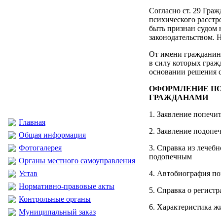
Согласно ст. 29 Гра
психического расстр
быть признан судом
законодательством. 
От имени гражданина
в силу которых граж
основании решения с
ОФОРМЛЕНИЕ ПО
ГРАЖДАНАМИ
1. Заявление попечит
Главная
2. Заявление подопеч
Общая информация
Фотогалерея
3. Справка из лечеб
подопечным
Органы местного самоуправления
Устав
4. Автобиография по
Нормативно-правовые акты
5. Справка о регистр
Контрольные органы
6. Характеристика ж
Муниципальный заказ