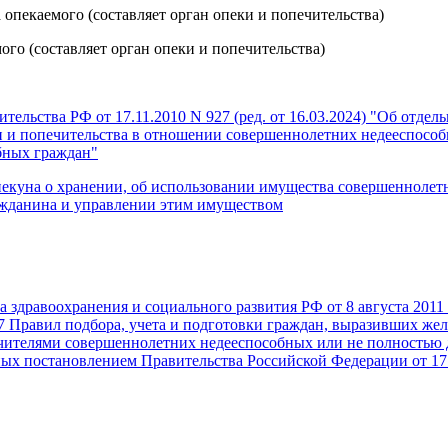
 опекаемого (составляет орган опеки и попечительства)
ого (составляет орган опеки и попечительства)
тельства РФ от 17.11.2010 N 927 (ред. от 16.03.2024) "Об отдел
и и попечительства в отношении совершеннолетних недееспособ
бных граждан"
на о хранении, об использовании имущества совершеннолет
ажданина и управлении этим имуществом
 здравоохранения и социального развития РФ от 8 августа 2011 
7 Правил подбора, учета и подготовки граждан, выразивших жел
чителями совершеннолетних недееспособных или не полностью
ых постановлением Правительства Российской Федерации от 17 