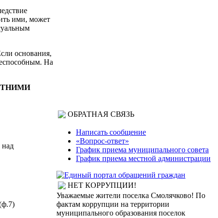
ледствие
ить ими, может
суальным
Если основания,
ееспособным. На
ЕТНИМИ
ОБРАТНАЯ СВЯЗЬ
Написать сообщение
«Вопрос-ответ»
 над
График приема муниципального совета
График приема местной администрации
НЕТ КОРРУПЦИИ!
Уважаемые жители поселка Смолячково! По
(ф.7)
фактам коррупции на территории
муниципального образования поселок