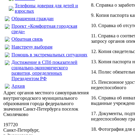
8. Справка о заработ
Телефоны доверия для детей и
взрослых
9. Копия паспорта к
Обращения граждан
10. Справка об отсу
Проект «Комфортная городская
среда»
11. Справка о соотв
Обратная связь
запросу органов опе
Навстречу выборам
12. Копия свидетельс
Помощь в экстремальных ситуациях
13. Копия паспорта 
Достижение в СПб показателей
социально-экономического
14. Полис обязатель
развития, определенных
Президентом РФ
15. Пенсионное удос
Архив
недееспособного
Адрес органов местного самоуправления
16. Справка об инва
внутригородского муниципального
выданные учреждени
образования города федерального
значения Санкт-Петербурга поселок
17. Документы, под
Смолячково
недееспособному гр
197720
18. Фотография для о
Санкт-Петербург,