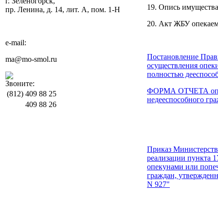
г. Зеленогорск,
19. Опись имущества
пр. Ленина, д. 14, лит. А, пом. 1-Н
20. Акт ЖБУ опекаем
e-mail:
Постановление Прави
ma@mo-smol.ru
осуществления опек
полностью дееспосо
Звоните:
ФОРМА ОТЧЕТА опеку
(812)
409 88 25
недееспособного гр
409 88 26
Приказ Министерства
реализации пункта 1
опекунами или попе
граждан, утвержденн
N 927"