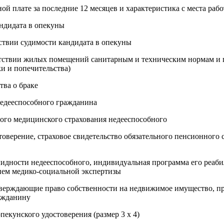
ной плате за последние 12 месяцев и характеристика с места раб
андидата в опекуны
тствии судимости кандидата в опекуны
етствии жилых помещений санитарным и техническим нормам и 
ки и попечительства)
тва о браке
недееспособного гражданина
ного медицинского страхования недееспособного
товерение, страховое свидетельство обязательного пенсионного 
лидности недееспособного, индивидуальная программа его реаб
ем медико-социальной экспертизы
тверждающие право собственности на недвижимое имущество, 
ажданину
пекунского удостоверения (размер 3 x 4)