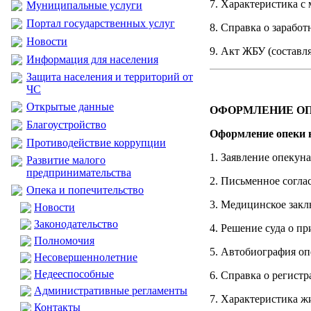
7. Характеристика с
Муниципальные услуги
Портал государственных услуг
8. Справка о заработ
Новости
9. Акт ЖБУ (составл
Информация для населения
Защита населения и территорий от
ЧС
Открытые данные
ОФОРМЛЕНИЕ О
Благоустройство
Оформление опеки 
Противодействие коррупции
1. Заявление опекуна
Развитие малого
предпринимательства
2. Письменное согла
Опека и попечительство
3. Медицинское закл
Новости
Законодательство
4. Решение суда о п
Полномочия
5. Автобиография оп
Несовершеннолетние
Недееспособные
6. Справка о регистр
Административные регламенты
7. Характеристика ж
Контакты