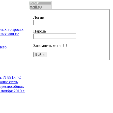
Логин
ьных вопросах
Пароль
ных или не
Запомнить меня
него
г. N 891н "О
ание стать
 дееспособных
ноября 2010 г.