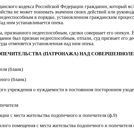
жданского кодекса Российской Федерации гражданин, который вс
ойства не может понимать значения своих действий или руковод
 недееспособным в порядке, установленном гражданским процес
Над ним устанавливается опека.
, признанного недееспособным, сделки совершает его опекун. 
данин был признан недееспособным, отпали, суд признает его д
уда отменяется установленная над ним опека.
ПЕЧИТЕЛЬСТВА (ПАТРОНАЖА) НАД СОВЕРШЕННОЛ
еля (бланк)
ного (бланк)
ного учреждения о нуждаемости в постоянном постороннем уходе
печителя
ации с места жительства подопечного и попечителя (ф.9)
илого помещения с места жительства подопечного и попечителя 