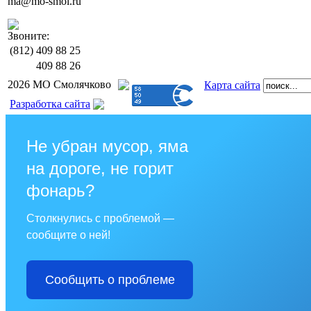
ma@mo-smol.ru
Звоните:
(812)
409 88 25
409 88 26
2026 МО Смолячково
Карта сайта
Разработка сайта
Не убран мусор, яма
на дороге, не горит
фонарь?
Столкнулись с проблемой —
сообщите о ней!
Сообщить о проблеме