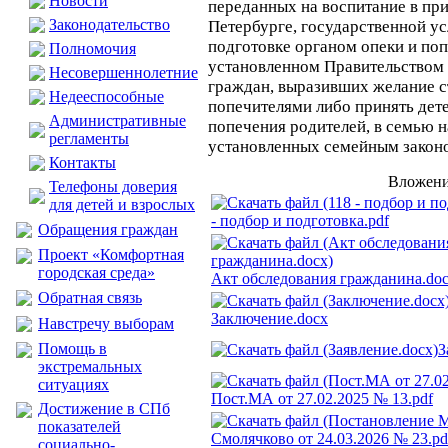
Новости
переданных на воспитание в при
Законодательство
Петербурге, государственной ус
подготовке органом опеки и поп
Полномочия
установленном Правительством
Несовершеннолетние
граждан, выразивших желание с
Недееспособные
попечителями либо принять дете
Административные
попечения родителей, в семью н
регламенты
установленных семейным закон
Контакты
Вложени
Телефоны доверия
для детей и взрослых
- подбор и подготовка.pdf
Обращения граждан
Проект «Комфортная
городская среда»
Акт обследования гражданина.do
Обратная связь
Заключение.docx
Навстречу выборам
Помощь в
З
экстремальных
ситуациях
Пост.МА от 27.02.2025 № 13.pdf
Достижение в СПб
показателей
социально-