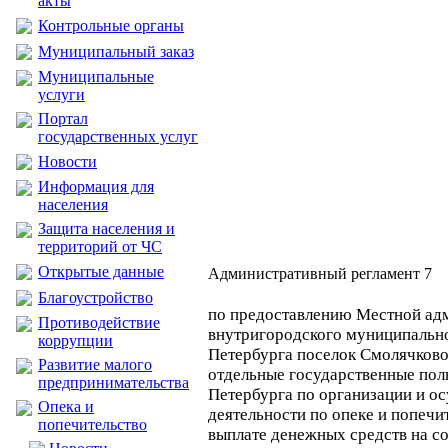
акты
Контрольные органы
Муниципальный заказ
Муниципальные
услуги
Портал
государственных услуг
Новости
Информация для
населения
Защита населения и
территорий от ЧС
Открытые данные
Административный регламент 7
Благоустройство
по предоставлению Местной ад
Противодействие
внутригородского муниципально
коррупции
Петербурга поселок Смолячков
Развитие малого
отдельные государственные пол
предпринимательства
Петербурга по организации и о
Опека и
деятельности по опеке и попечи
попечительство
выплате денежных средств на с