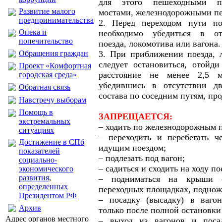
для этого пешеходными пе
Развитие малого
мостами, железнодорожными пе
предпринимательства
2. Перед переходом пути п
Опека и
необходимо убедиться в от
попечительство
поезда, локомотива или вагона.
Обращения граждан
3. При приближении поезда, 
следует остановиться, отойди
Проект «Комфортная
расстояние не менее 2,5 м
городская среда»
убедившись в отсутствии д
Обратная связь
состава по соседним путям, пр
Навстречу выборам
Помощь в
ЗАПРЕЩАЕТСЯ:
экстремальных
– ходить по железнодорожным 
ситуациях
– переходить и перебегать ч
Достижение в СПб
идущим поездом;
показателей
– подлезать под вагон;
социально-
– садиться и сходить на ходу по
экономического
развития,
– подниматься на крыши с
определенных
переходных площадках, поднож
Президентом РФ
– посадку (высадку) в вагон
Архив
только после полной остановки
Адрес органов местного
– выход из вагонов и поса