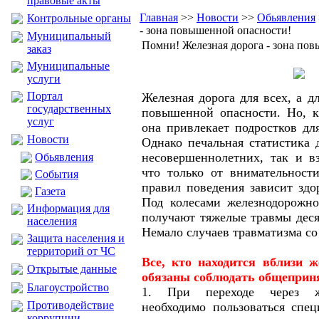
правовые акты
Главная
>>
Новости
>>
Обьявления
Контрольные органы
- зона повышенной опасности!
Муниципальный
Помни! Железная дорога - зона по
заказ
Муниципальные
услуги
Портал
Железная дорога для всех, а д
государственных
повышенной опасности. Но, к
услуг
она привлекает подростков для
Новости
Однако печальная статистика 
несовершеннолетних, так и в
Обьявления
что только от внимательност
События
правил поведения зависит здо
Газета
Под колесами железнодорожно
Информация для
получают тяжелые травмы деся
населения
Немало случаев травматизма со
Защита населения и
территорий от ЧС
Все, кто находится вблизи ж
Открытые данные
обязаны соблюдать общеприн
Благоустройство
1. При переходе через ж
Противодействие
необходимо пользоваться спе
коррупции