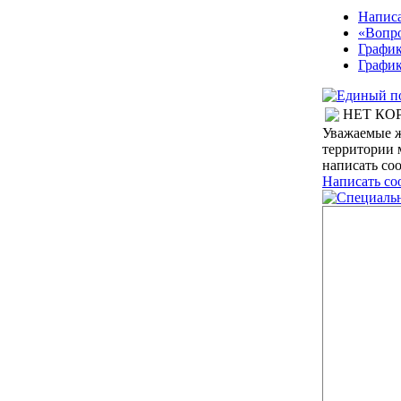
Написа
«Вопро
График
График
НЕТ КО
Уважаемые ж
территории 
написать со
Написать со