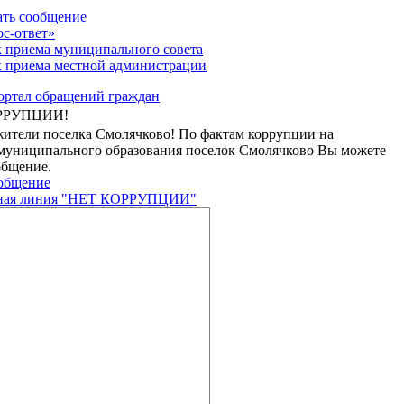
ть сообщение
с-ответ»
 приема муниципального совета
 приема местной администрации
РРУПЦИИ!
ители поселка Смолячково! По фактам коррупции на
муниципального образования поселок Смолячково Вы можете
общение.
общение