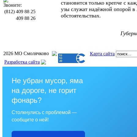
становится только крепче с ка
Звоните:
узы служат надёжной опорой 
(812)
409 88 25
обстоятельствах.
409 88 26
Губер
2026 МО Смолячково
Карта сайта
Разработка сайта
Не убран мусор, яма
на дороге, не горит
фонарь?
Столкнулись с проблемой —
сообщите о ней!