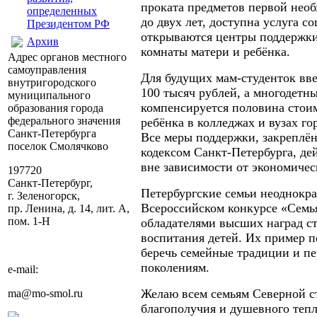
проката предметов первой нео
определенных
до двух лет, доступна услуга с
Президентом РФ
открываются центры поддержки
Архив
комнаты матери и ребёнка.
Адрес органов местного
самоуправления
Для будущих мам‑студенток вве
внутригородского
100 тысяч рублей, а многодетн
муниципального
компенсируется половина стои
образования города
федерального значения
ребёнка в колледжах и вузах го
Санкт-Петербурга
Все меры поддержки, закрепл
поселок Смолячково
кодексом Санкт‑Петербурга, де
вне зависимости от экономичес
197720
Санкт-Петербург,
Петербургские семьи неоднокр
г. Зеленогорск,
Всероссийском конкурсе «Семья
пр. Ленина, д. 14, лит. А,
пом. 1-Н
обладателями высших наград ст
воспитания детей. Их пример п
беречь семейные традиции и п
поколениям.
e-mail:
Желаю всем семьям Северной с
ma@mo-smol.ru
благополучия и душевного тепл