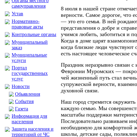
Органы местного
самоуправления
8 июля в нашей стране отмечае
Устав
верности. Самое дорогое, что е
— это его семья. В ней рождаю
Нормативно-
правовые акты
представления о добре и справ
учимся любить, заботиться и по
Контрольные органы
Когда в доме царят взаимопони
Муниципальный
когда близкие люди чувствуют о
заказ
есть настоящее человеческое сч
Муниципальные
услуги
Праздник неразрывно связан с 
Портал
Февронии Муромских — покров
государственных
чей жизненный путь стал вечн
услуг
супружеской верности, взаимн
Новости
духовной связи.
Обьявления
События
Наш город стремится окружить
каждую семью. Мы совершенст
Газета
масштабы поддержки материнств
Информация для
Последовательно развиваем ин
населения
необходимую для комфортной ж
Защита населения и
школы, детские сады, поликлин
территорий от ЧС