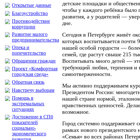
детские площадки и обществен
Открытые данные
чтобы у каждого ребёнка было 
Благоустройство
развития, а у родителей — уве
Противодействие
дне.
коррупции
Развитие малого
Сегодня в Петербурге живёт око
предпринимательства
которых воспитывается почти 9
Опека и
нашей особой гордости — боле
попечительство
семей, где растут свыше 215 т
Воспитывать много детей — эт
Обращения граждан
требующий любви, терпения и 
Проект «Комфортная
самоотверженности.
городская среда»
Обратная связь
Мы активно поддерживаем курс
Навстречу выборам
Президентом России: многодетн
Помощь в
нашей стране нормой, эталоно
экстремальных
нравственных ценностей. Делае
ситуациях
возможное.
Достижение в СПб
показателей
Город системно поддерживает с
социально-
рамках нового президентского 
экономического
«Семья» во всех районах Петер
развития,