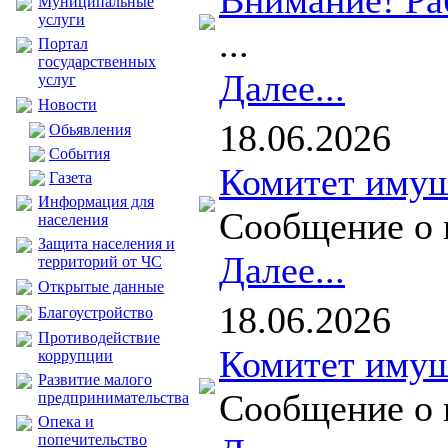
Внимание! Ра
Муниципальные
услуги
...
Портал
государственных
Далее...
услуг
Новости
18.06.2026
Обьявления
События
Комитет имущ
Газета
Информация для
Сообщение о 
населения
Защита населения и
Далее...
территорий от ЧС
Открытые данные
18.06.2026
Благоустройство
Противодействие
Комитет имущ
коррупции
Развитие малого
Сообщение о 
предпринимательства
Опека и
попечительство