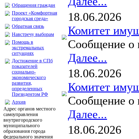
Далее...
Обращения граждан
Проект «Комфортная
18.06.2026
городская среда»
Обратная связь
Комитет имущ
Навстречу выборам
Сообщение о 
Помощь в
экстремальных
ситуациях
Далее...
Достижение в СПб
показателей
18.06.2026
социально-
экономического
развития,
Комитет имущ
определенных
Президентом РФ
Сообщение о 
Архив
Адрес органов местного
Далее...
самоуправления
внутригородского
муниципального
18.06.2026
образования города
федерального значения