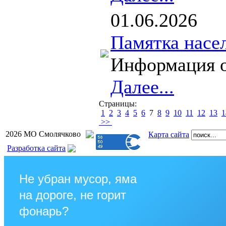
01.06.2026
Памятка насе
Информация о 
Далее...
Страницы:
1
2
3
4
5
6
7
8
9
10
11
12
13
1
>>
2026 МО Смолячково
Карта сайта
Разработка сайта
Не убран мусор, яма
на дороге, не горит
фонарь?