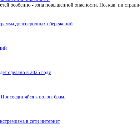
детей особенно - зона повышенной опасности. Но, как, ни странн
грамма долгосрочных сбережений
ций
дет сделано в 2025 году
! Присоединяйся к волонтёрам.
кстремизма в сети интернет