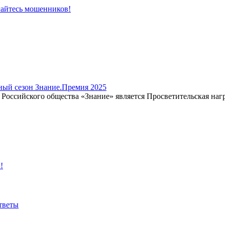
гайтесь мошенников!
ный сезон Знание.Премия 2025
Российского общества «Знание» является Просветительская награ
!
тветы