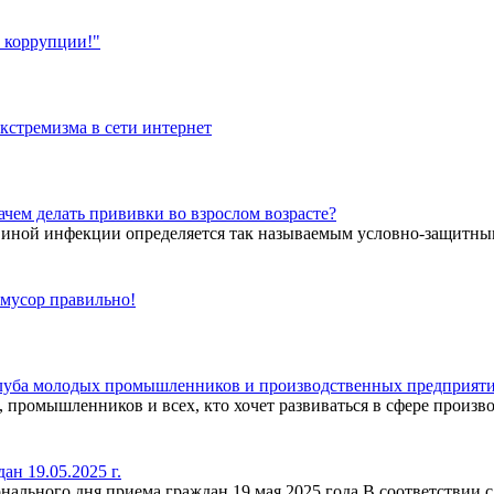
 коррупции!"
кстремизма в сети интернет
ачем делать прививки во взрослом возрасте?
 иной инфекции определяется так называемым условно-защитным т
 мусор правильно!
Клуба молодых промышленников и производственных предприят
, промышленников и всех, кто хочет развиваться в сфере прои
н 19.05.2025 г.
ального дня приема граждан 19 мая 2025 года В соответствии с