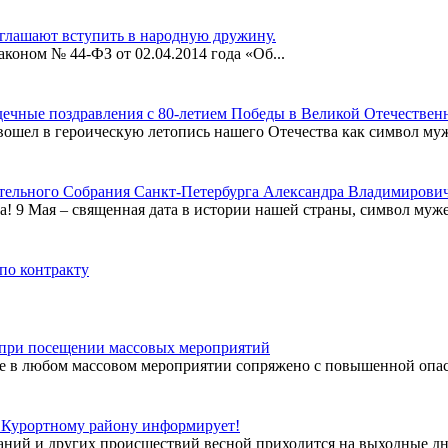
глашают вступить в народную дружину.
коном № 44-ФЗ от 02.04.2014 года «Об...
ечные поздравления с 80-летием Победы в Великой Отечественн
ошел в героическую летопись нашего Отечества как символ муже
тельного Собрания Санкт-Петербурга Александра Владимирович
! 9 Мая – священная дата в истории нашей страны, символ мужес
по контракту
 при посещении массовых мероприятий
е в любом массовом мероприятии сопряжено с повышенной опас
 Курортному району информирует!
аний и других происшествий весной приходится на выходные дни