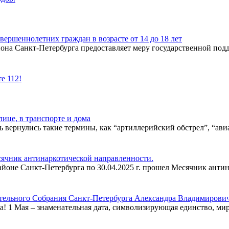
вершеннолетних граждан в возрасте от 14 до 18 лет
на Санкт-Петербурга предоставляет меру государственной подде
е 112!
лице, в транспорте и дома
 вернулись такие термины, как “артиллерийский обстрел”, “авиау
ячник антинаркотической направленности.
районе Санкт-Петербурга по 30.04.2025 г. прошел Месячник ант
тельного Собрания Санкт-Петербурга Александра Владимирович
! 1 Мая – знаменательная дата, символизирующая единство, мир