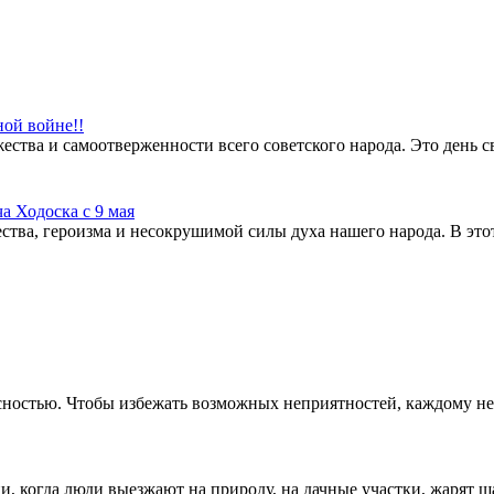
ой войне!!
ства и самоотверженности всего советского народа. Это день св
а Ходоска с 9 мая
тва, героизма и несокрушимой силы духа нашего народа. В этот
ностью. Чтобы избежать возможных неприятностей, каждому нео
, когда люди выезжают на природу, на дачные участки, жарят ша