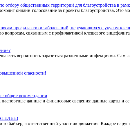
по отбору общественных территорий для благоустройства в рам
проходит онлайн-голосование за проекты благоустройства. Это 
просам профилактики заболеваний, передающихся с укусом кле
по вопросам, связанным с профилактикой клещевого энцефалита,
ение?
ща есть вероятность заразиться различными инфекциями. Самые о
повышенной опасности!
ов: общие рекомендации
а паспортные данные и финансовые сведения: данные карты и ее
АТЕЛЕН!
росто байкер, а ответственный участник движения. Каждое наруш