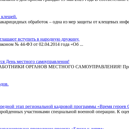
 клещей.
арицидных обработок – одна из мер защиты от клещевых инфекц
глашают вступить в народную дружину.
коном № 44-ФЗ от 02.04.2014 года «Об ...
тся День местного самоуправления!
КИ ОРГАНОВ МЕСТНОГО САМОУПРАВЛЕНИЯ! Примите самые искр
одов.
ередной этап региональной кадровой программы «Время героев 
 пройденных участниками специальной военной операции. К оце
 запланировано проведение проекта «Ближе к детям»