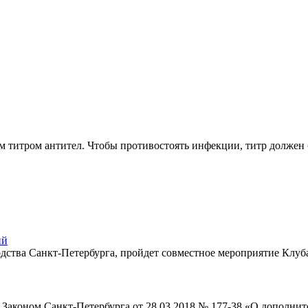
итром антител. Чтобы противостоять инфекции, титр должен быт
ий
зводства Санкт-Петербурга, пройдет совместное мероприятие К
 Законом Санкт-Петербурга от 28.03.2018 № 177-38 «О дополнит