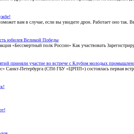
ужбе!
может вам в случае, если вы увидите дрон. Работает оно так. В
есть юбилея Великой Победы
кция «Бессмертный полк России» Как участвовать Зарегистрируй
иятий приняли участие во встрече с Клубом молодых промышле
с» Санкт-Петербурга (СПб ГБУ «ЦРПП») состоялась первая встр
к!
рт!
одов.