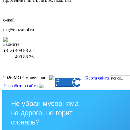
пр. Ленина, д. 14, лит. А, пом. 1-Н
e-mail:
ma@mo-smol.ru
Звоните:
(812)
409 88 25
409 88 26
2026 МО Смолячково
Карта сайта
Разработка сайта
Не убран мусор, яма
на дороге, не горит
фонарь?