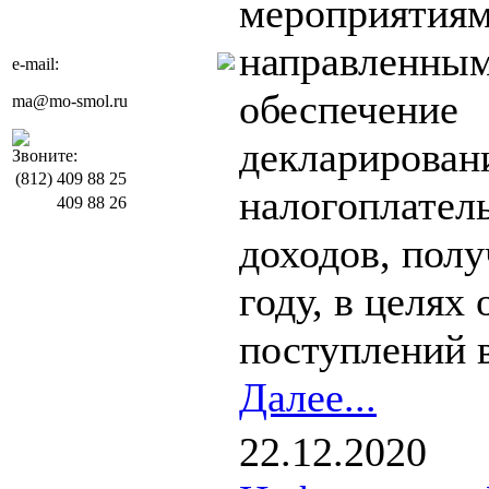
мероприятиям
направленным
e-mail:
обеспечение
ma@mo-smol.ru
декларирован
Звоните:
(812)
409 88 25
налогоплател
409 88 26
доходов, пол
году, в целях
поступлений в
Далее...
22.12.2020