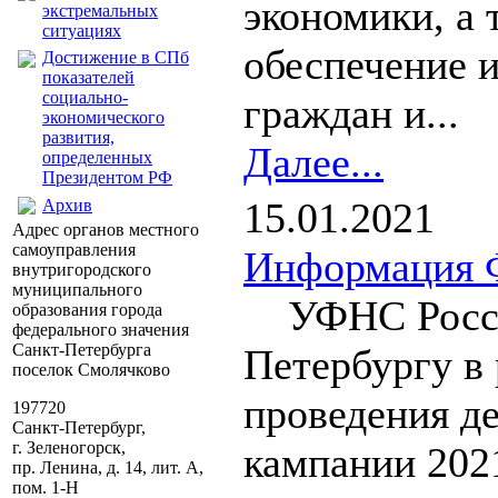
экономики, а 
экстремальных
ситуациях
обеспечение 
Достижение в СПб
показателей
социально-
граждан и...
экономического
развития,
Далее...
определенных
Президентом РФ
15.01.2021
Архив
Адрес органов местного
самоуправления
Информация 
внутригородского
муниципального
УФНС Росси
образования города
федерального значения
Санкт-Петербурга
Петербургу в
поселок Смолячково
проведения д
197720
Санкт-Петербург,
г. Зеленогорск,
кампании 2021
пр. Ленина, д. 14, лит. А,
пом. 1-Н