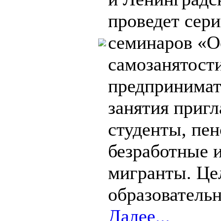
проведет сер
семинаров «
самозанятост
предпринима
занятия приг
студенты, пе
безработные 
мигранты. Це
образовательн
Далее...