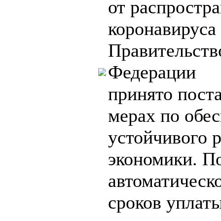
от распростр
коронавирус
Правительств
Федерации
принято пост
мерах по обе
устойчивого 
экономики. П
автоматическ
сроков уплаты