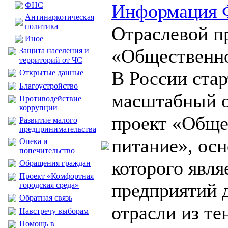
ФНС
Информация 
Антинаркотическая
политика
Отраслевой п
Иное
«Общественн
Защита населения и
территорий от ЧС
В России стар
Открытые данные
Благоустройство
масштабный о
Противодействие
коррупции
проект «Обще
Развитие малого
предпринимательства
питание», ос
Опека и
попечительство
которого явля
Обращения граждан
Проект «Комфортная
предприятий 
городская среда»
Обратная связь
отрасли из те
Навстречу выборам
Помощь в