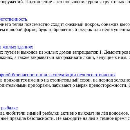
ооружений. Подтопление - это повышение уровня грунтовых вод
ветственность
еннего тепла повсеместно сходит снежный покров, обнажив выс
гнем в любой форме, будь то брошенный окурок или непотушенный
в жилых зданиях
х путей и выходов из жилых домов запрещается: 1. Демонтиров
онах, а также закрывать и загораживать люки, ведущие к ним. 2
арной безопасности при эксплуатации печного отопления
 приходится именно на отопительный сезон, на период холодно
топительными приборами, забывают о мерах предосторожности.
 рыбалке
ва любители зимней рыбалки активно выходят на лёд водоёмов.
ые правила безопасности. Не выходите на лёд в тёмное время су