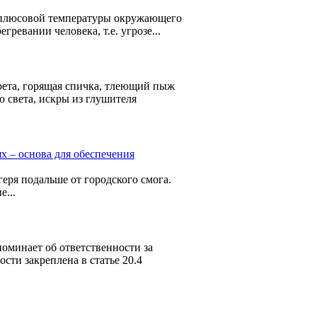
плюсовой температуры окружающего
гревании человека, т.е. угрозе...
ета, горящая спичка, тлеющий пыж
о света, искры из глушителя
 – основа для обеспечения
еря подальше от городского смога.
...
оминает об ответственности за
ти закреплена в статье 20.4