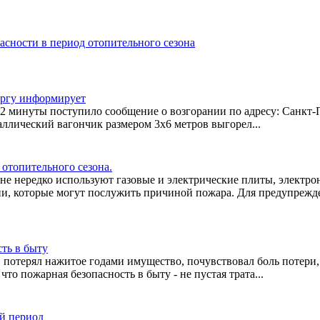
асности в период отопительного сезона
ургу информирует
 02 минуты поступило сообщение о возгорании по адресу: Санкт-
аллический вагончик размером 3х6 метров выгорел...
 отопительного сезона.
не нередко используют газовые и электрические плиты, электро
ии, которые могут послужить причиной пожара. Для предупрежд
ть в быту
ва, потерял нажитое годами имущество, почувствовал боль потери,
что пожарная безопасность в быту - не пустая трата...
й период