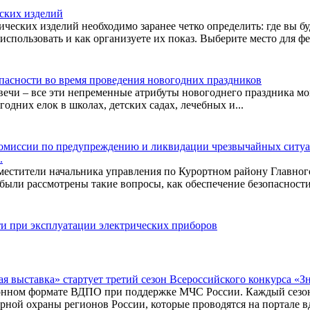
ских изделий
ческих изделий необходимо заранее четко определить: где вы бу
использовать и как организуете их показ. Выберите место для фе
пасности во время проведения новогодних праздников
вечи – все эти непременные атрибуты новогоднего праздника мог
годних елок в школах, детских садах, лечебных и...
е Комиссии по предупреждению и ликвидации чрезвычайных сит
.
местители начальника управления по Курортном району Главног
 были рассмотрены такие вопросы, как обеспечение безопасности
ти при эксплуатации электрических приборов
я выставка» стартует третий сезон Всероссийского конкурса «
онном формате ВДПО при поддержке МЧС России. Каждый сезон 
ной охраны регионов России, которые проводятся на портале вд