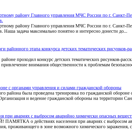
ртному району Главного управления МЧС России по г. Санкт-Пе
в.
ртному району Главного управления МЧС России по г. Санкт-Пе
. Наша задача максимально понятно и интересно донести до...
ги районного этапа конкурса детских тематических рисунков-ра
м районе проходил конкурс детских тематических рисунков-расс
 привлечение внимания общественности к проблемам безопасно
оне с органами управления и силами гражданской обороны
ого района была проведена тренировка по гражданской обороне 
Организация и ведение гражданской обороны на территории Санкт
я при авариях с выбросом аварийно химически опасных вещес
МЯТКА о действиях населения при авариях с выбросом ава
ия, проживающего в зоне возможного химического заражения, 