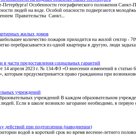
т-Петербурга! Особенности географического положения Санкт-П
ности людей на воде. Особой опасности подвергаются молодёжь
нием Правительства Санкт...
вартирных жилых домов
ибольшее количество пожаров приходится на жилой сектор - 7
егко перебрасывается из одной квартиры в другую, люди задыхаю
 в части предоставления социальных гарантий
4 апреля 2023 г. № 134-ФЗ «О внесении изменений в статью 6
)», которым предусматривается право гражданина при возникнов
тельных учреждений
образовательных учреждений В каждом образовательном учрежде
 людей. Если в школе возникло загорание необходимо, в первую 
 действий при подтоплении (наводнении)
ритории водой в короткий срок во время весенне-летнего полов