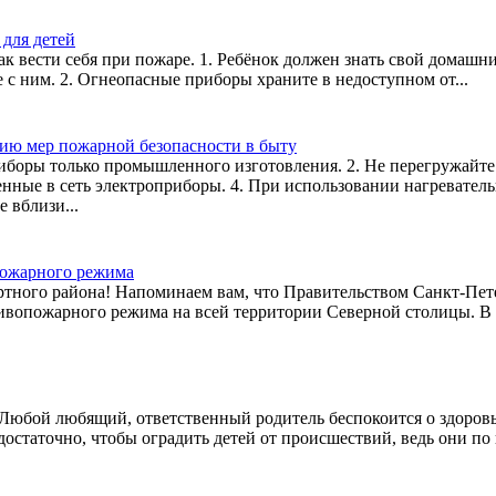
для детей
к вести себя при пожаре. 1. Ребёнок должен знать свой домашни
с ним. 2. Огнеопасные приборы храните в недоступном от...
ию мер пожарной безопасности в быту
иборы только промышленного изготовления. 2. Не перегружайте 
енные в сеть электроприборы. 4. При использовании нагревател
 вблизи...
пожарного режима
тного района! Напоминаем вам, что Правительством Санкт-Петер
ивопожарного режима на всей территории Северной столицы. В 
Любой любящий, ответственный родитель беспокоится о здоровье
остаточно, чтобы оградить детей от происшествий, ведь они по 