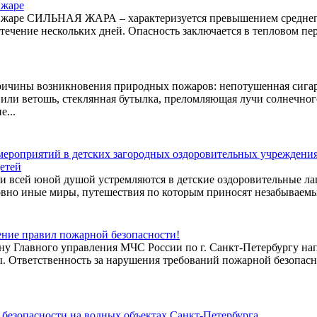
 жаре
й жаре СИЛЬНАЯ ЖАРА – характеризуется превышением средне
 течение нескольких дней. Опасность заключается в тепловом пере
ичины возникновения природных пожаров: непотушенная сигар
 или ветошь, стеклянная бутылка, преломляющая лучи солнечног
е...
роприятий в детских загородных оздоровительных учреждениях
детей
ти всей юной душой устремляются в детские оздоровительные лаг
овно иные миры, путешествия по которым приносят незабываемые
ение правил пожарной безопасности!
у Главного управления МЧС России по г. Санкт-Петербургу нап
 Ответственность за нарушения требований пожарной безопаснос
безопасности на водных объектах Санкт-Петербурга