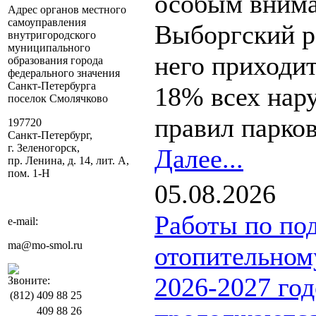
особым вним
Адрес органов местного
самоуправления
Выборгский р
внутригородского
муниципального
него приходит
образования города
федерального значения
Санкт-Петербурга
18% всех нар
поселок Смолячково
правил парков
197720
Санкт-Петербург,
г. Зеленогорск,
Далее...
пр. Ленина, д. 14, лит. А,
пом. 1-Н
05.08.2026
Работы по под
e-mail:
ma@mo-smol.ru
отопительном
2026-2027 год
Звоните:
(812)
409 88 25
409 88 26