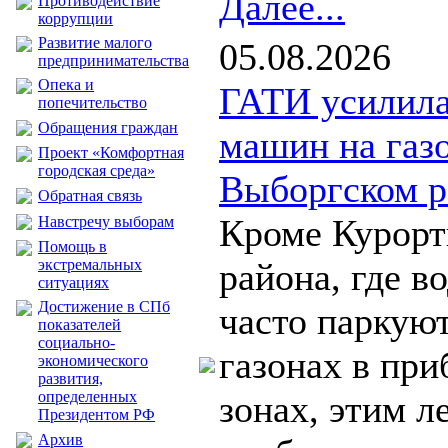
Далее...
Противодействие
коррупции
Развитие малого
05.08.2026
предпринимательства
Опека и
ГАТИ усилила
попечительство
Обращения граждан
машин на газ
Проект «Комфортная
городская среда»
Выборгском р
Обратная связь
Кроме Курорт
Навстречу выборам
Помощь в
экстремальных
района, где в
ситуациях
Достижение в СПб
часто паркуют
показателей
социально-
газонах в пр
экономического
развития,
определенных
зонах, этим л
Президентом РФ
Архив