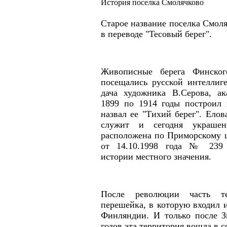
История поселка Смолячково
Старое название поселка Смоля
в переводе "Тесовый берег".
Живописные берега Финско
посещались русской интеллиг
дача художника В.Серова, ак
1899 по 1914 годы построил 
назвал ее "Тихий берег". Елов
служит и сегодня украшен
расположена по Приморскому ш
от 14.10.1998 года № 239 
истории местного значения.
После революции часть те
перешейка, в которую входил 
Финляндии. И только после З
годов эта территория вошла в 