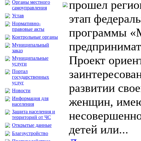
прошел реги
Органы местного
самоуправления
этап федерал
Устав
Нормативно-
программы «
правовые акты
Контрольные органы
предпринимат
Муниципальный
заказ
Проект ориен
Муниципальные
услуги
заинтересова
Портал
государственных
услуг
развитии свое
Новости
женщин, име
Информация для
населения
Защита населения и
несовершенн
территорий от ЧС
Открытые данные
детей или...
Благоустройство